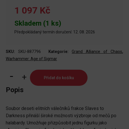
1 097 Kč
Skladem (1 ks)
Předpokládaný termín doručení: 12. 08. 2026
SKU:
SKU-887796
Kategorie:
Grand Alliance of Chaos
,
Warhammer: Age of Sigmar
Slaves
Přidat do košíku
to
Darkness:
Popis
Chaos
Warriors
Soubor deseti elitních válečníků frakce Slaves to
množství
Darkness přináší široké možnosti výzbroje od mečů po
halabardy. Umožňuje přizpůsobit jednu figurku jako