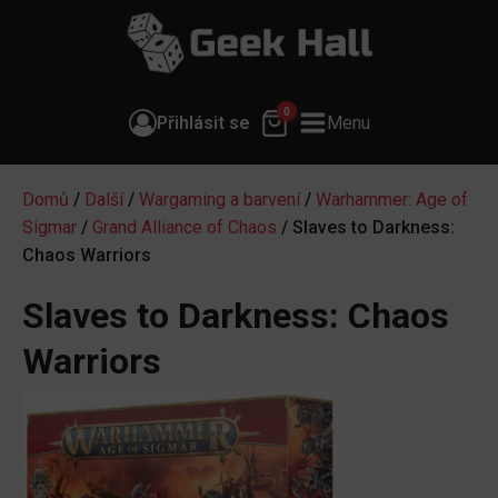
0
Přihlásit se
Menu
Domů
/
Další
/
Wargaming a barvení
/
Warhammer: Age of
Sigmar
/
Grand Alliance of Chaos
/ Slaves to Darkness:
Chaos Warriors
Slaves to Darkness: Chaos
Warriors