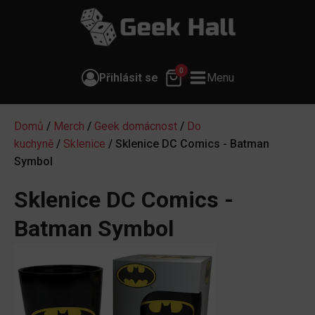
0
Přihlásit se
Menu
Domů
/
Merch
/
Geek domácnost
/
Do
kuchyně
/
Sklenice
/ Sklenice DC Comics - Batman
Symbol
Sklenice DC Comics -
Batman Symbol