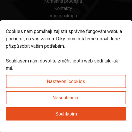
Kamenná prodejna
Kontakty
Vše o nákupu
Otázky a odpovědi
Platba a doprava
Cookies nám pomáhají zajistit správné fungování webu a
Reklamace a vrácení
pochopit, co vás zajímá. Díky tomu můžeme obsah lépe
Obchodní podmínky
přizpůsobit vaším potřebám.
Ochrana osobních údajů
Odstoupení od smlouvy
Souhlasem nám dovolíte změřit, jestli web sedí tak, jak
má.
Sledujte nás na
Nastavení cookies
Nesouhlasím
Nastavení cookies
Souhlasím
© 2025 Svět karet s.r.o. | vytvořeno DIGIBEES