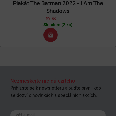
Plakát The Batman 2022 - I Am The
Shadows
199
Kč
Skladem (2 ks)
Nezmeškejte nic důležitého!
Přihlaste se k newsletteru a buďte první, kdo
se dozví o novinkách a speciálních akcích.