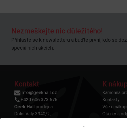
Nezmeškejte nic důležitého!
Přihlaste se k newsletteru a buďte první, kdo se doz
speciálních akcích.
Kontakt
K náku
info@geekhall.cz
Kamenná pr
+420 606 373 676
Kontakty
Geek Hall
prodejna:
Vše o nákup
Dolní Valy 3940/2,
Otázky a od
695 01 Hodonín
Platba a do