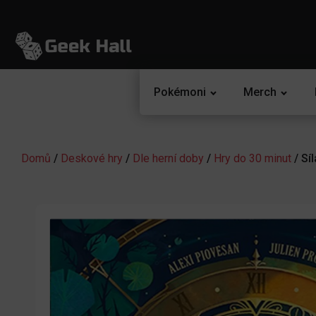
Pokémoni
Merch
Domů
/
Deskové hry
/
Dle herní doby
/
Hry do 30 minut
/ Sí