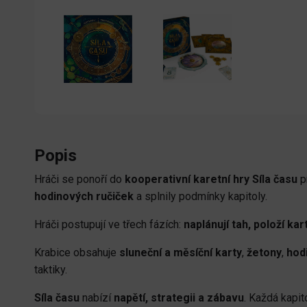
Popis
Hráči se ponoří do
kooperativní karetní hry Síla času
p
hodinových ručiček
a splnily podmínky kapitoly.
Hráči postupují ve třech fázích:
naplánují tah, položí ka
Krabice obsahuje
sluneční a měsíční karty
,
žetony
,
hod
taktiky.
Síla času
nabízí
napětí, strategii a zábavu
. Každá kapit