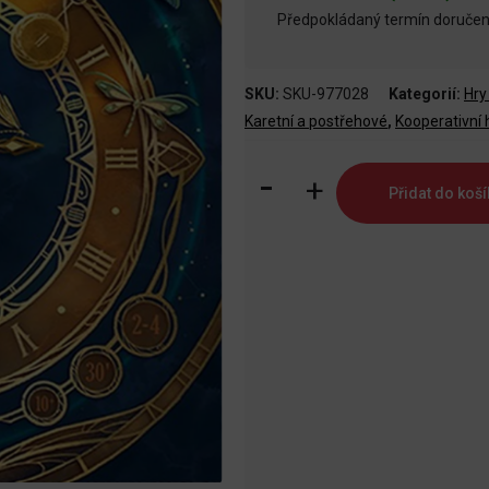
Předpokládaný termín doručení
SKU:
SKU-977028
Kategorií:
Hry
Karetní a postřehové
,
Kooperativní 
Síla
Přidat do koší
času
množství