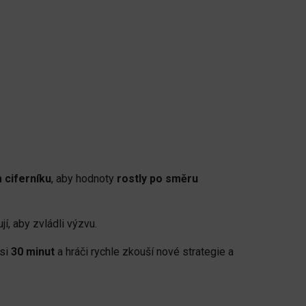
 ciferníku
, aby hodnoty
rostly po směru
jí, aby zvládli výzvu.
asi
30 minut
a hráči rychle zkouší nové strategie a