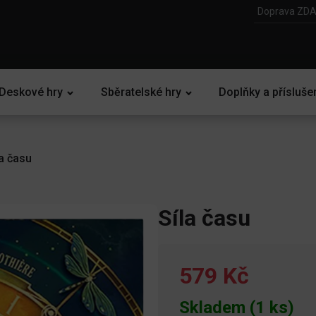
Doprava ZDA
Deskové hry
Sběratelské hry
Doplňky a přísluše
la času
Síla času
579 Kč
Skladem (1 ks)