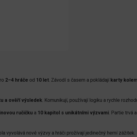
ro
2–4 hráče
od
10 let
. Závodí s časem a pokládají
karty kolem
rtu a ověří výsledek
. Komunikují, používají logiku a rychle rozhodu
inovou ručičku
a
10 kapitol s unikátními výzvami
. Partie trvá 
ola vyvolává nové výzvy a hráči prožívají jedinečný herní zážitek.