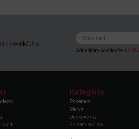
ví o novinkách a
Odesláním souhlasíte s
Ochr
pu
Kategorie
odejna
Pokémoni
Merch
u
Deskové hry
povědi
Sběratelské hry
prava
Doplňky a příslušenství