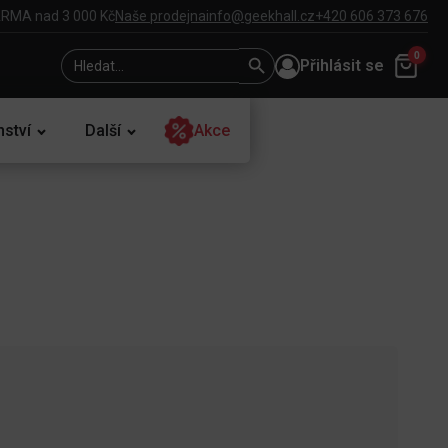
RMA nad 3 000 Kč
Naše prodejna
info@geekhall.cz
+420 606 373 676
Search
Search
0
Přihlásit se
for:
Button
nství
Další
Akce