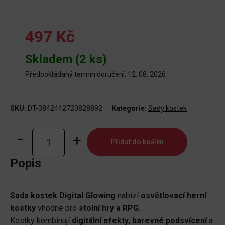
497 Kč
Skladem (2 ks)
Předpokládaný termín doručení: 12. 08. 2026
SKU:
DT-3842442720828892
Kategorie:
Sady kostek
Sada
Přidat do košíku
kostek
-
Popis
Digital
Glowing
Sada kostek Digital Glowing
nabízí
osvětlovací herní
množství
kostky
vhodné pro
stolní hry a RPG
.
Kostky kombinují
digitální efekty
,
barevné podsvícení
a