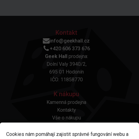
Kontakt
info@geekhall.cz
+420 606 373 676
Geek Hall
prodejna:
Dolní Valy 3940/2,
695 01 Hodonín
IČO: 11858770
K nákupu
Kamenná prodejna
Kontakty
Vše o nákupu
Otázky a odpovědi
Platba a doprava
Cookies nám pomáhají zajistit správné fungování webu a