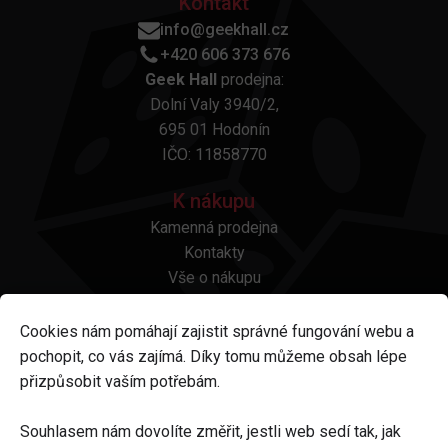
Kontakt
info@geekhall.cz
+420 606 373 676
Geek Hall
prodejna:
Dolní Valy 3940/2,
695 01 Hodonín
IČO: 11858770
K nákupu
Kamenná prodejna
Kontakty
Vše o nákupu
Otázky a odpovědi
Platba a doprava
Cookies nám pomáhají zajistit správné fungování webu a
Reklamace a vrácení
pochopit, co vás zajímá. Díky tomu můžeme obsah lépe
Obchodní podmínky
přizpůsobit vaším potřebám.
Ochrana osobních údajů
Odstoupení od smlouvy
Souhlasem nám dovolíte změřit, jestli web sedí tak, jak