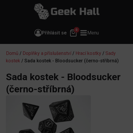
0
Přihlásit se
Menu
Domů
/
Doplňky a příslušenství
/
Hrací kostky
/
Sady
kostek
/ Sada kostek - Bloodsucker (černo-stříbrná)
Sada kostek - Bloodsucker
(černo-stříbrná)