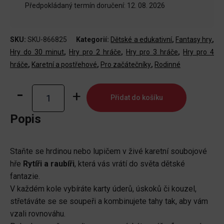
Předpokládaný termín doručení: 12. 08. 2026
SKU:
SKU-866825
Kategorií:
Dětské a edukativní
,
Fantasy hry
,
Hry do 30 minut
,
Hry pro 2 hráče
,
Hry pro 3 hráče
,
Hry pro 4
hráče
,
Karetní a postřehové
,
Pro začátečníky
,
Rodinné
Rytíři
Přidat do košíku
a
raubíři
Popis
množství
Staňte se hrdinou nebo lupičem v živé karetní soubojové
hře
Rytíři a raubíři
, která vás vrátí do světa dětské
fantazie.
V každém kole vybíráte karty úderů, úskoků či kouzel,
střetáváte se se soupeři a kombinujete tahy tak, aby vám
vzali rovnováhu.