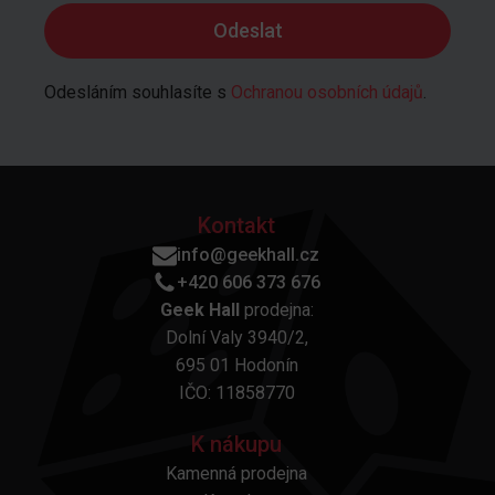
Odesláním souhlasíte s
Ochranou osobních údajů
.
Kontakt
info@geekhall.cz
+420 606 373 676
Geek Hall
prodejna:
Dolní Valy 3940/2,
695 01 Hodonín
IČO: 11858770
K nákupu
Kamenná prodejna