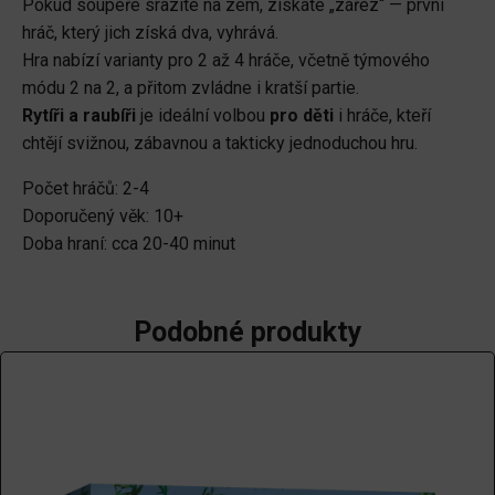
Pokud soupeře srazíte na zem, získáte „zářez“ — první
hráč, který jich získá dva, vyhrává.
Hra nabízí varianty pro 2 až 4 hráče, včetně týmového
módu 2 na 2, a přitom zvládne i kratší partie.
Rytíři a raubíři
je ideální volbou
pro děti
i hráče, kteří
chtějí svižnou, zábavnou a takticky jednoduchou hru.
Počet hráčů: 2-4
Doporučený věk: 10+
Doba hraní: cca 20-40 minut
Podobné produkty