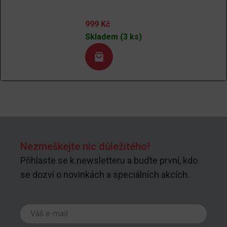
999
Kč
Skladem (3 ks)
Nezmeškejte nic důležitého!
Přihlaste se k newsletteru a buďte první, kdo
se dozví o novinkách a speciálních akcích.