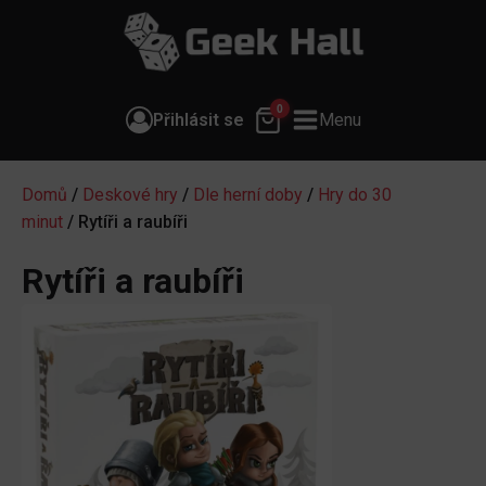
0
Přihlásit se
Menu
Domů
/
Deskové hry
/
Dle herní doby
/
Hry do 30
minut
/ Rytíři a raubíři
Rytíři a raubíři