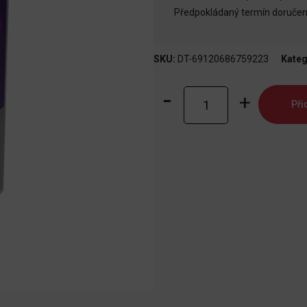
Předpokládaný termín doručení
SKU:
DT-69120686759223
Kateg
Riftbound:
Při
Unleashed
-
Vault
množství