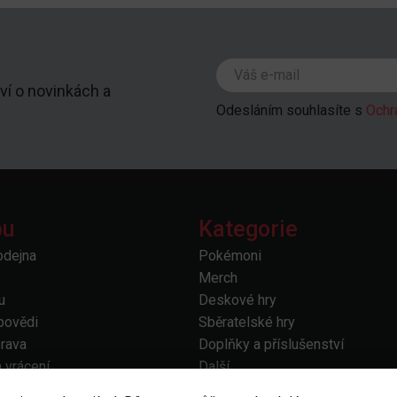
ví o novinkách a
Odesláním souhlasíte s
Ochr
pu
Kategorie
odejna
Pokémoni
Merch
u
Deskové hry
povědi
Sběratelské hry
prava
Doplňky a příslušenství
 vrácení
Další
odmínky