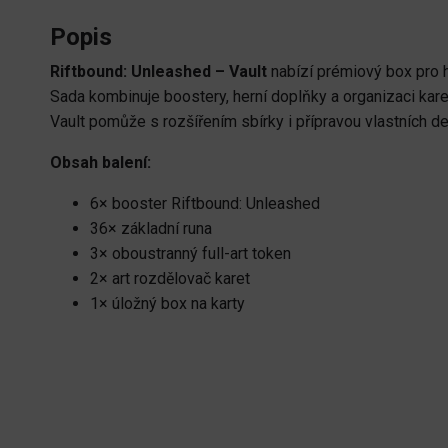
Popis
Riftbound: Unleashed – Vault
nabízí prémiový box pro h
Sada kombinuje boostery, herní doplňky a organizaci kare
Vault pomůže s rozšířením sbírky i přípravou vlastních d
Obsah balení:
6× booster Riftbound: Unleashed
36× základní runa
3× oboustranný full-art token
2× art rozdělovač karet
1× úložný box na karty