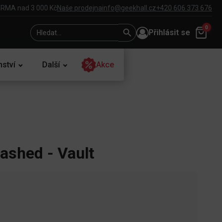
RMA nad 3 000 Kč
Naše prodejna
info@geekhall.cz
+420 606 373 676
Search
Search
0
Přihlásit se
for:
Button
nství
Další
Akce
ashed - Vault