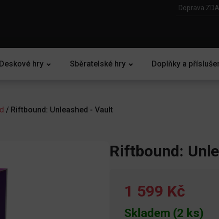
Doprava ZDA
Deskové hry
Sběratelské hry
Doplňky a přísluše
d
/ Riftbound: Unleashed - Vault
Riftbound: Unle
1 599 Kč
Skladem (2 ks)