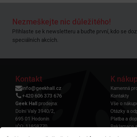
Nezmeškejte nic důležitého!
Přihlaste se k newsletteru a buďte první, kdo se doz
speciálních akcích.
Kontakt
K náku
info@geekhall.cz
Kamenná pr
+420 606 373 676
Kontakty
Geek Hall
prodejna:
Vše o nákup
Dolní Valy 3940/2,
Otázky a od
695 01 Hodonín
Platba a do
IČO: 11858770
Reklamace a
Obchodní p