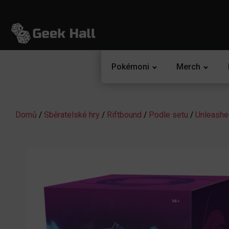
Pokémoni
Merch
Domů
/
Sběratelské hry
/
Riftbound
/
Podle setu
/
Unleashe