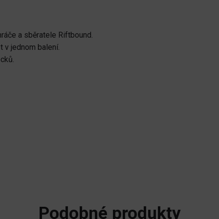
ráče a sběratele Riftbound.
t v jednom balení.
ecků.
Podobné produkty