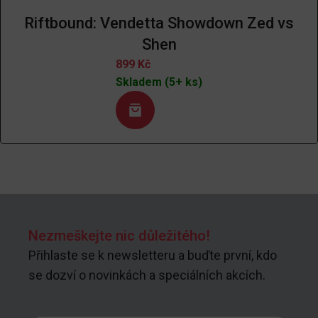
Riftbound: Vendetta Showdown Zed vs
Shen
899
Kč
Skladem (5+ ks)
Nezmeškejte nic důležitého!
Přihlaste se k newsletteru a buďte první, kdo
se dozví o novinkách a speciálních akcích.