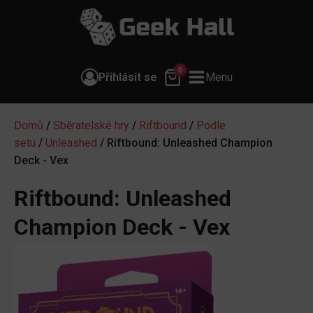
0
Přihlásit se
Menu
Domů
/
Sběratelské hry
/
Riftbound
/
Podle
setu
/
Unleashed
/ Riftbound: Unleashed Champion
Deck - Vex
Riftbound: Unleashed
Champion Deck - Vex