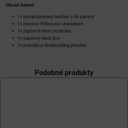
Obsah balení:
1× předpřipravený balíček o 56 kartách
1× booster Riftbound: Unleashed
1× papírová herní podložka
1× papírový deck box
1× pravidla a deckbuilding příručka
Podobné produkty