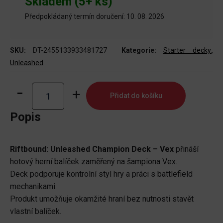
Skladem (5+ ks)
Předpokládaný termín doručení: 10. 08. 2026
SKU:
DT-2455133933481727
Kategorie:
Starter decky
,
Unleashed
Riftbound:
Přidat do košíku
Unleashed
Champion
Popis
Deck
-
Riftbound: Unleashed Champion Deck – Vex
přináší
Vex
hotový herní balíček zaměřený na šampiona Vex.
množství
Deck podporuje kontrolní styl hry a práci s battlefield
mechanikami.
Produkt umožňuje okamžité hraní bez nutnosti stavět
vlastní balíček.