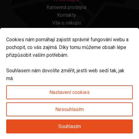
Kamenná prodejna
Kontakty
Vše o nákupu
Otázky a odpovědi
Platba a doprava
Cookies nám pomáhají zajistit správné fungování webu a
Reklamace a vrácení
pochopit, co vás zajímá. Díky tomu můžeme obsah lépe
Obchodní podmínky
přizpůsobit vaším potřebám.
Ochrana osobních údajů
Odstoupení od smlouvy
Souhlasem nám dovolíte změřit, jestli web sedí tak, jak
má.
Sledujte nás na
Nastavení cookies
Nesouhlasím
Nastavení cookies
Souhlasím
© 2025 Svět karet s.r.o. | vytvořeno DIGIBEES