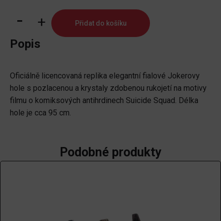
Replika
Přidat do košíku
Suicide
Squad
Popis
-
Jokerova
Oficiálně licencovaná replika elegantní fialové Jokerovy
hůl
hole s pozlacenou a krystaly zdobenou rukojetí na motivy
množství
filmu o komiksových antihrdinech Suicide Squad. Délka
hole je cca 95 cm.
Podobné produkty