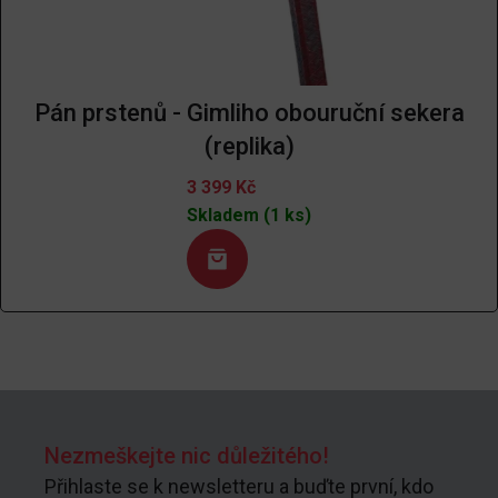
Pán prstenů - Gimliho obouruční sekera
(replika)
3 399
Kč
Skladem (1 ks)
Nezmeškejte nic důležitého!
Přihlaste se k newsletteru a buďte první, kdo