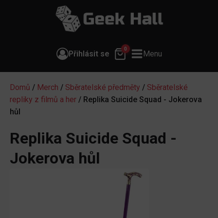
0
Přihlásit se
Menu
Domů
/
Merch
/
Sběratelské předměty
/
Sběratelské
repliky z filmů a her
/ Replika Suicide Squad - Jokerova
hůl
Replika Suicide Squad -
Jokerova hůl