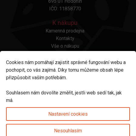
695 01 Hodonín
IČO: 11858770
K nákupu
Kamenná prodejna
Kontakty
Vše o nákupu
Otázky a odpovědi
Platba a doprava
Cookies nám pomáhají zajistit správné fungování webu a
Reklamace a vrácení
pochopit, co vás zajímá. Díky tomu můžeme obsah lépe
Obchodní podmínky
přizpůsobit vaším potřebám.
Ochrana osobních údajů
Odstoupení od smlouvy
Souhlasem nám dovolíte změřit, jestli web sedí tak, jak
má.
Sledujte nás na
Nastavení cookies
Nesouhlasím