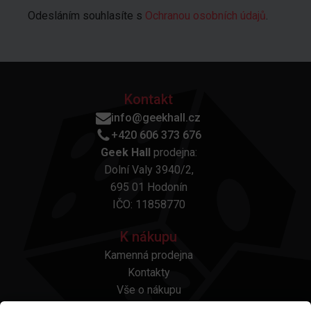
Odesláním souhlasíte s
Ochranou osobních údajů
.
Kontakt
info@geekhall.cz
+420 606 373 676
Geek Hall
prodejna:
Dolní Valy 3940/2,
695 01 Hodonín
IČO: 11858770
K nákupu
Kamenná prodejna
Kontakty
Vše o nákupu
Otázky a odpovědi