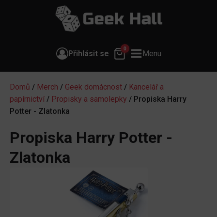
0
Přihlásit se
Menu
Domů
/
Merch
/
Geek domácnost
/
Kancelář a
papírnictví
/
Propisky a samolepky
/ Propiska Harry
Potter - Zlatonka
Propiska Harry Potter -
Zlatonka