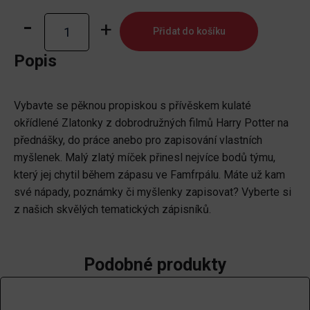
Propiska
Přidat do košíku
Harry
Potter
Popis
-
Zlatonka
Vybavte se pěknou propiskou s přívěskem kulaté
množství
okřídlené Zlatonky z dobrodružných filmů Harry Potter na
přednášky, do práce anebo pro zapisování vlastních
myšlenek. Malý zlatý míček přinesl nejvíce bodů týmu,
který jej chytil během zápasu ve Famfrpálu. Máte už kam
své nápady, poznámky či myšlenky zapisovat? Vyberte si
z našich skvělých tematických zápisníků.
Podobné produkty