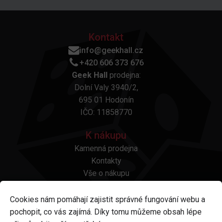
Kontakt
info@geekhall.cz
+420 606 373 676
Geek Hall
prodejna:
Dolní Valy 3940/2,
695 01 Hodonín
IČO: 11858770
K nákupu
Kamenná prodejna
Kontakty
Vše o nákupu
Otázky a odpovědi
Platba a doprava
Cookies nám pomáhají zajistit správné fungování webu a
Reklamace a vrácení
pochopit, co vás zajímá. Díky tomu můžeme obsah lépe