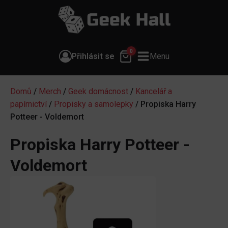
0
Přihlásit se
Menu
Domů
/
Merch
/
Geek domácnost
/
Kancelář a
papírnictví
/
Propisky a samolepky
/ Propiska Harry
Potteer - Voldemort
Propiska Harry Potteer -
Voldemort