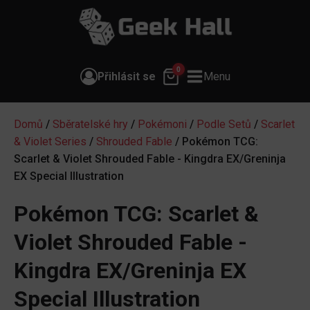
0
Přihlásit se
Menu
Domů
/
Sběratelské hry
/
Pokémoni
/
Podle Setů
/
Scarlet
& Violet Series
/
Shrouded Fable
/ Pokémon TCG:
Scarlet & Violet Shrouded Fable - Kingdra EX/Greninja
EX Special Illustration
Pokémon TCG: Scarlet &
Violet Shrouded Fable -
Kingdra EX/Greninja EX
Special Illustration