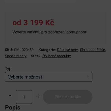
od
3 199 Kč
Vyberte variantu pro zobrazení dostupnosti
SKU:
SKU-020459
Kategorie:
Dárkové sety
,
Shrouded Fable
,
Speciální sety
Štítek:
Oblíbené produkty
Typ
Pokémon
Přidat do košíku
TCG:
Scarlet
Popis