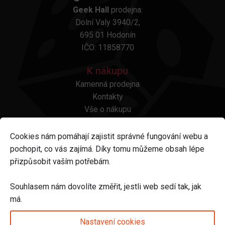
Geek Hall
prodejna:
Dolní Valy 3940/2,
695 01 Hodonín
IČO: 11858770
K nákupu
Kamenná prodejna
Kontakty
Vše o nákupu
Otázky a odpovědi
Platba a doprava
Cookies nám pomáhají zajistit správné fungování webu a
Reklamace a vrácení
pochopit, co vás zajímá. Díky tomu můžeme obsah lépe
Obchodní podmínky
přizpůsobit vaším potřebám.
Ochrana osobních údajů
Odstoupení od smlouvy
Souhlasem nám dovolíte změřit, jestli web sedí tak, jak
má.
Sledujte nás na
Nastavení cookies