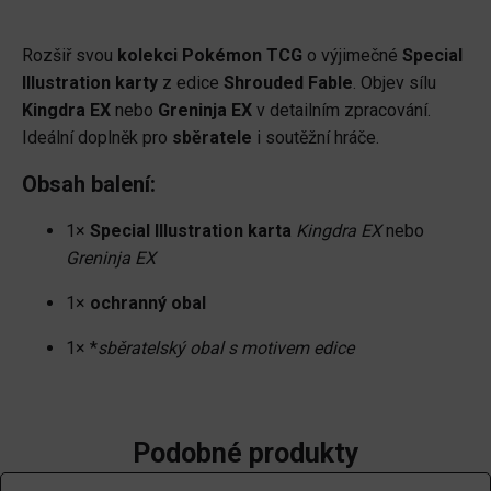
&
Violet
Rozšiř svou
kolekci Pokémon TCG
o výjimečné
Special
Shrouded
Illustration karty
z edice
Shrouded Fable
. Objev sílu
Fable
Kingdra EX
nebo
Greninja EX
v detailním zpracování.
-
Ideální doplněk pro
sběratele
i soutěžní hráče.
Kingdra
EX/Greninja
Obsah balení:
EX
Special
1×
Special Illustration karta
Kingdra EX
nebo
Illustration
Greninja EX
množství
1×
ochranný obal
1× *
sběratelský obal s motivem edice
Podobné produkty