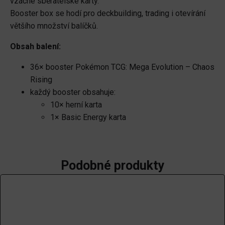
vzácné sběratelské karty.
Booster box se hodí pro deckbuilding, trading i otevírání
většího množství balíčků.
Obsah balení:
36× booster Pokémon TCG: Mega Evolution – Chaos
Rising
každý booster obsahuje:
10× herní karta
1× Basic Energy karta
Podobné produkty