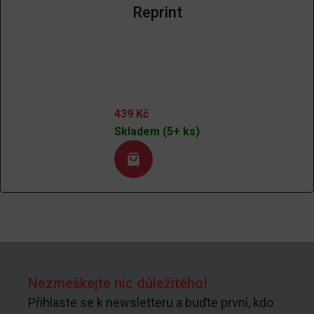
Reprint
439
Kč
Skladem (5+ ks)
Nezmeškejte nic důležitého!
Přihlaste se k newsletteru a buďte první, kdo