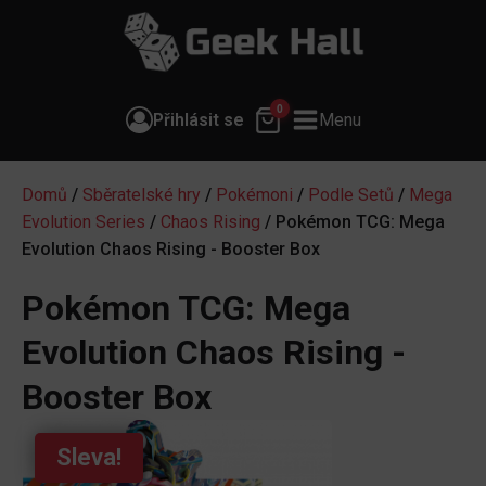
0
Přihlásit se
Menu
Domů
/
Sběratelské hry
/
Pokémoni
/
Podle Setů
/
Mega
Evolution Series
/
Chaos Rising
/ Pokémon TCG: Mega
Evolution Chaos Rising - Booster Box
Pokémon TCG: Mega
Evolution Chaos Rising -
Booster Box
Sleva!