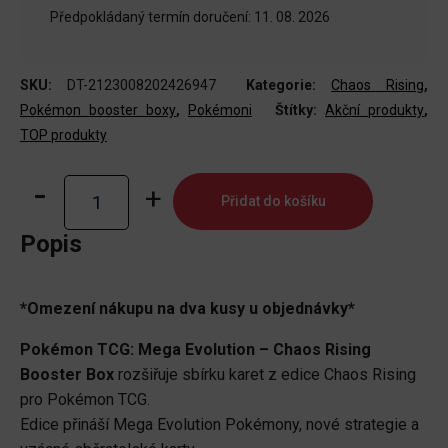
Předpokládaný termín doručení: 11. 08. 2026
SKU:
DT-2123008202426947
Kategorie:
Chaos Rising
,
Pokémon booster boxy
,
Pokémoni
Štítky:
Akční produkty
,
TOP produkty
Pokémon
Přidat do košíku
TCG:
Mega
Popis
Evolution
Chaos
*Omezení nákupu na dva kusy u objednávky*
Rising
-
Pokémon TCG: Mega Evolution – Chaos Rising
Booster
Booster Box
rozšiřuje sbírku karet z edice Chaos Rising
Box
pro Pokémon TCG.
množství
Edice přináší Mega Evolution Pokémony, nové strategie a