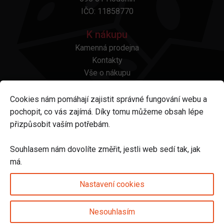
IČO: 11858770
K nákupu
Kamenná prodejna
Kontakty
Vše o nákupu
Otázky a odpovědi
Platba a doprava
Cookies nám pomáhají zajistit správné fungování webu a
Reklamace a vrácení
pochopit, co vás zajímá. Díky tomu můžeme obsah lépe
Obchodní podmínky
přizpůsobit vaším potřebám.
Ochrana osobních údajů
Odstoupení od smlouvy
Souhlasem nám dovolíte změřit, jestli web sedí tak, jak
má.
Sledujte nás na
Nastavení cookies
Nesouhlasím