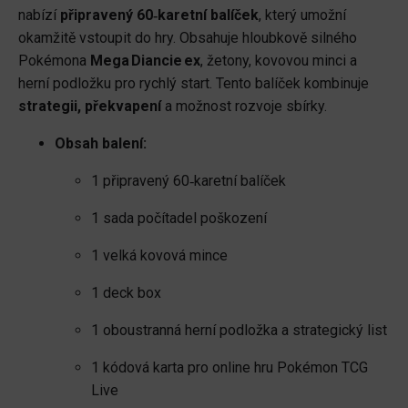
nabízí
připravený 60‑karetní balíček
, který umožní
okamžitě vstoupit do hry. Obsahuje hloubkově silného
Pokémona
Mega Diancie ex
, žetony, kovovou minci a
herní podložku pro rychlý start. Tento balíček kombinuje
strategii, překvapení
a možnost rozvoje sbírky.
Obsah balení:
1 připravený 60‑karetní balíček
1 sada počítadel poškození
1 velká kovová mince
1 deck box
1 oboustranná herní podložka a strategický list
1 kódová karta pro online hru Pokémon TCG
Live