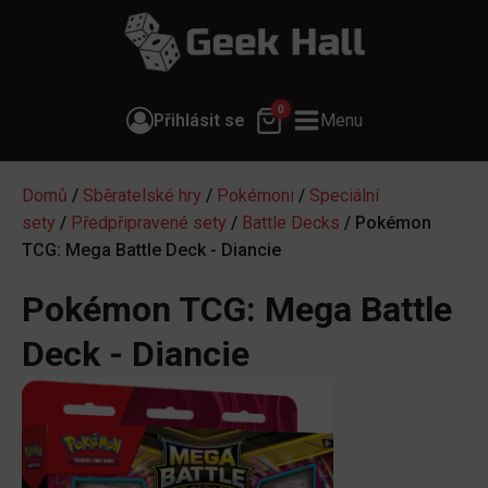
0
Přihlásit se
Menu
Domů
/
Sběratelské hry
/
Pokémoni
/
Speciální
sety
/
Předpřipravené sety
/
Battle Decks
/ Pokémon
TCG: Mega Battle Deck - Diancie
Pokémon TCG: Mega Battle
Deck - Diancie