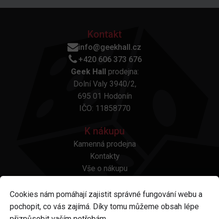
Kontakt
info@geekhall.cz
+420 606 373 676
Geek Hall
prodejna:
Dolní Valy 3940/2,
695 01 Hodonín
IČO: 11858770
K nákupu
Kamenná prodejna
Kontakty
Vše o nákupu
Otázky a odpovědi
Platba a doprava
Cookies nám pomáhají zajistit správné fungování webu a
Reklamace a vrácení
pochopit, co vás zajímá. Díky tomu můžeme obsah lépe
Obchodní podmínky
přizpůsobit vaším potřebám.