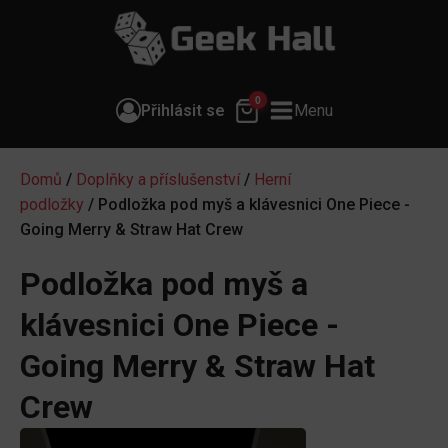
0
Přihlásit se
Menu
Domů
/
Doplňky a příslušenství
/
Herní
podložky
/ Podložka pod myš a klávesnici One Piece -
Going Merry & Straw Hat Crew
Podložka pod myš a
klávesnici One Piece -
Going Merry & Straw Hat
Crew