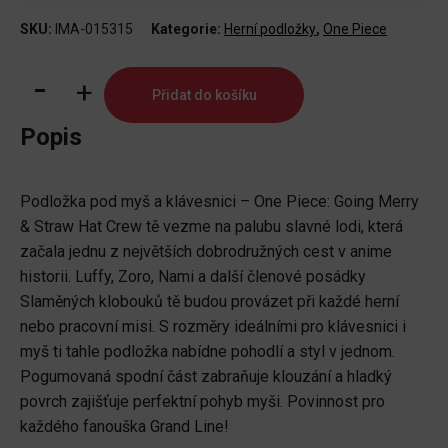
SKU:
IMA-015315
Kategorie:
Herní podložky
,
One Piece
Podložka
Přidat do košíku
pod
myš
Popis
a
klávesnici
Podložka pod myš a klávesnici – One Piece: Going Merry
One
& Straw Hat Crew tě vezme na palubu slavné lodi, která
Piece
začala jednu z největších dobrodružných cest v anime
-
historii. Luffy, Zoro, Nami a další členové posádky
Going
Slaměných klobouků tě budou provázet při každé herní
Merry
nebo pracovní misi. S rozměry ideálními pro klávesnici i
&
myš ti tahle podložka nabídne pohodlí a styl v jednom.
Straw
Pogumovaná spodní část zabraňuje klouzání a hladký
Hat
povrch zajišťuje perfektní pohyb myši. Povinnost pro
Crew
každého fanouška Grand Line!
množství