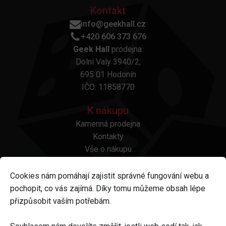
Kontakt
info@geekhall.cz
+420 606 373 676
Geek Hall
prodejna:
Dolní Valy 3940/2,
695 01 Hodonín
IČO: 11858770
K nákupu
Kamenná prodejna
Kontakty
Vše o nákupu
Otázky a odpovědi
Platba a doprava
Cookies nám pomáhají zajistit správné fungování webu a
Reklamace a vrácení
pochopit, co vás zajímá. Díky tomu můžeme obsah lépe
Obchodní podmínky
přizpůsobit vaším potřebám.
Ochrana osobních údajů
Odstoupení od smlouvy