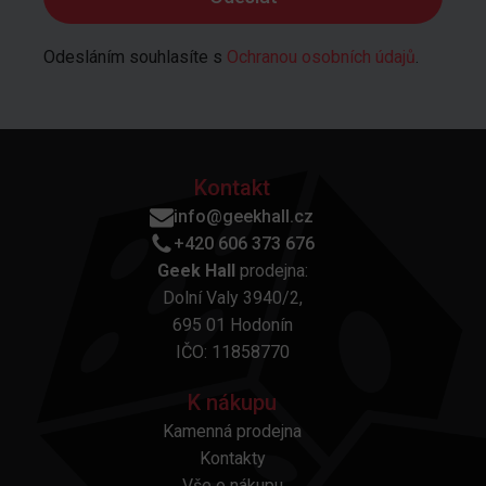
Odesláním souhlasíte s
Ochranou osobních údajů
.
Kontakt
info@geekhall.cz
+420 606 373 676
Geek Hall
prodejna:
Dolní Valy 3940/2,
695 01 Hodonín
IČO: 11858770
K nákupu
Kamenná prodejna
Kontakty
Vše o nákupu