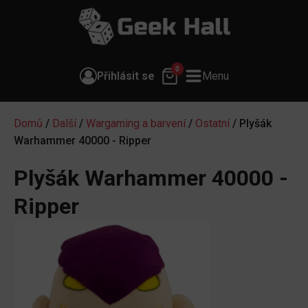
0
Přihlásit se
Menu
Domů
/
Další
/
Wargaming a barvení
/
Ostatní
/ Plyšák
Warhammer 40000 - Ripper
Plyšák Warhammer 40000 -
Ripper