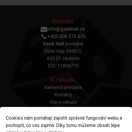
Kontakt
info@geekhall.cz
+420 606 373 676
Geek Hall
prodejna:
Dolní Valy 3940/2,
695 01 Hodonín
IČO: 11858770
K nákupu
Kamenná prodejna
Kontakty
Vše o nákupu
Otázky a odpovědi
Platba a doprava
Cookies nám pomáhají zajistit správné fungování webu a
Reklamace a vrácení
pochopit, co vás zajímá. Díky tomu můžeme obsah lépe
Obchodní podmínky