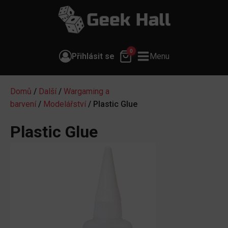
0
Přihlásit se
Menu
Domů
/
Další
/
Wargaming a
barvení
/
Modelářství
/ Plastic Glue
Plastic Glue