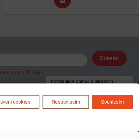
anou osobních údajů
.
avení cookies
Nesouhlasím
Souhlasím
Sledujte nás na