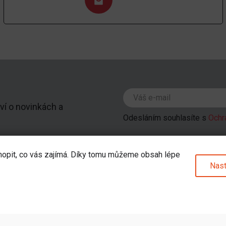
ví o novinkách a
Odesláním souhlasíte s
Ochr
hopit, co vás zajímá. Díky tomu můžeme obsah lépe
Nast
pu
Kategorie
odejna
Pokémoni
Merch
u
Deskové hry