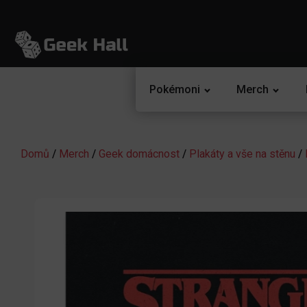
Pokémoni
Merch
Domů
/
Merch
/
Geek domácnost
/
Plakáty a vše na stěnu
/