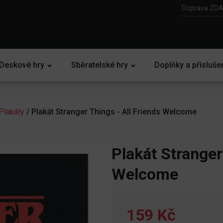
Doprava ZDA
Deskové hry
Sběratelské hry
Doplňky a přísluše
Plakáty
/ Plakát Stranger Things - All Friends Welcome
Plakát Stranger
Welcome
159 Kč