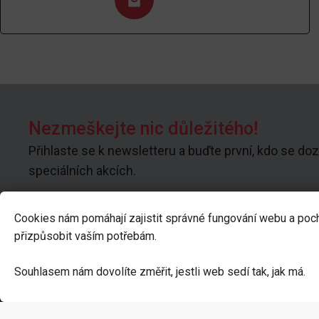
Nezmeškejte nic důležitého!
Přihlaste se k newsletteru a buďte první, kdo se doz
speciálních akcích.
Cookies nám pomáhají zajistit správné fungování webu a poc
přizpůsobit vaším potřebám.
Kontakt
K náku
Souhlasem nám dovolíte změřit, jestli web sedí tak, jak má.
info@geekhall.cz
Kamenná pr
+420 606 373 676
Kontakty
Geek Hall
prodejna:
Vše o nákup