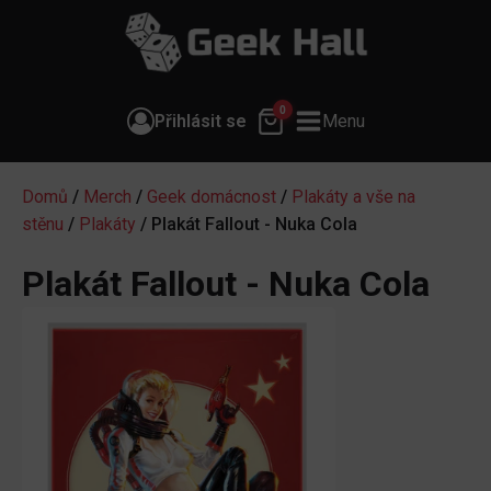
0
Přihlásit se
Menu
Domů
/
Merch
/
Geek domácnost
/
Plakáty a vše na
stěnu
/
Plakáty
/ Plakát Fallout - Nuka Cola
Plakát Fallout - Nuka Cola