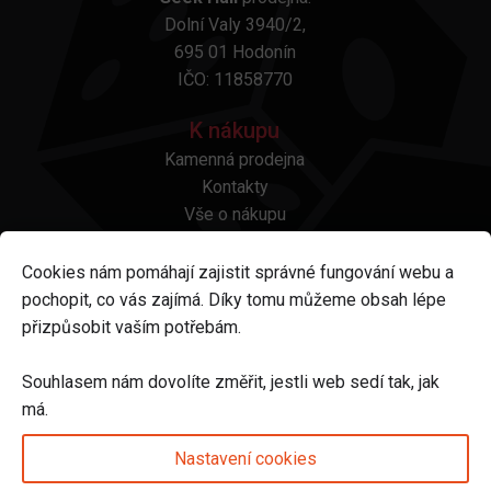
Dolní Valy 3940/2,
695 01 Hodonín
IČO: 11858770
K nákupu
Kamenná prodejna
Kontakty
Vše o nákupu
Otázky a odpovědi
Platba a doprava
Cookies nám pomáhají zajistit správné fungování webu a
Reklamace a vrácení
pochopit, co vás zajímá. Díky tomu můžeme obsah lépe
Obchodní podmínky
přizpůsobit vaším potřebám.
Ochrana osobních údajů
Odstoupení od smlouvy
Souhlasem nám dovolíte změřit, jestli web sedí tak, jak
má.
Sledujte nás na
Nastavení cookies