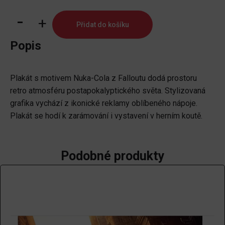
Plakát
Přidat do košíku
Fallout
-
Popis
Nuka
Cola
Plakát s motivem Nuka-Cola z Falloutu dodá prostoru
množství
retro atmosféru postapokalyptického světa. Stylizovaná
grafika vychází z ikonické reklamy oblíbeného nápoje.
Plakát se hodí k zarámování i vystavení v herním koutě.
Podobné produkty