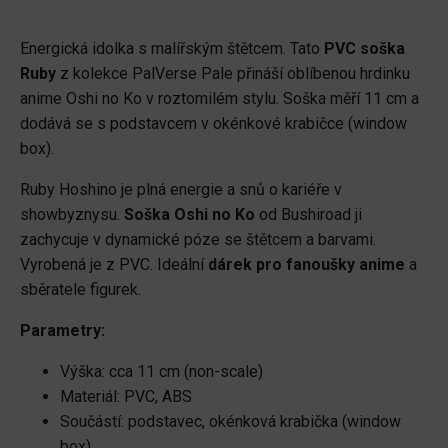
PalVerse
PVC
Energická idolka s malířským štětcem. Tato
PVC soška
Statue
Ruby
z kolekce PalVerse Pale přináší oblíbenou hrdinku
Ruby
anime Oshi no Ko v roztomilém stylu. Soška měří 11 cm a
11
dodává se s podstavcem v okénkové krabičce (window
cm
box).
množství
Ruby Hoshino je plná energie a snů o kariéře v
showbyznysu.
Soška Oshi no Ko
od Bushiroad ji
zachycuje v dynamické póze se štětcem a barvami.
Vyrobená je z PVC. Ideální
dárek pro fanoušky anime
a
sběratele figurek.
Parametry:
Výška: cca 11 cm (non-scale)
Materiál: PVC, ABS
Součástí: podstavec, okénková krabička (window
box)