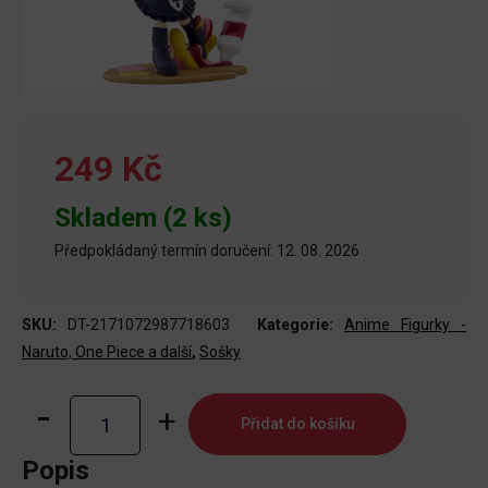
249 Kč
Skladem (2 ks)
Předpokládaný termín doručení: 12. 08. 2026
SKU:
DT-2171072987718603
Kategorie:
Anime Figurky -
Naruto, One Piece a další
,
Sošky
Oshi
Přidat do košíku
no
Ko
Popis