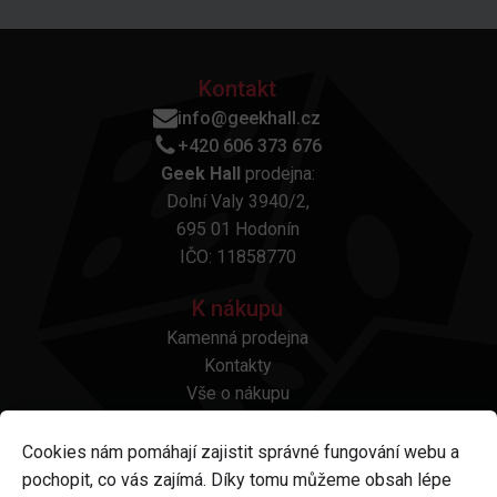
Kontakt
info@geekhall.cz
+420 606 373 676
Geek Hall
prodejna:
Dolní Valy 3940/2,
695 01 Hodonín
IČO: 11858770
K nákupu
Kamenná prodejna
Kontakty
Vše o nákupu
Otázky a odpovědi
Platba a doprava
Cookies nám pomáhají zajistit správné fungování webu a
Reklamace a vrácení
pochopit, co vás zajímá. Díky tomu můžeme obsah lépe