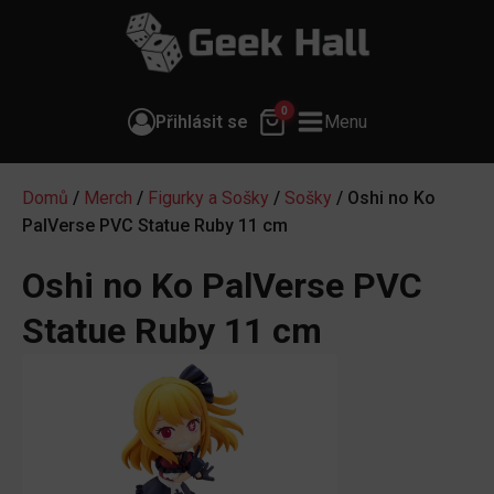
0
Přihlásit se
Menu
Domů
/
Merch
/
Figurky a Sošky
/
Sošky
/ Oshi no Ko
PalVerse PVC Statue Ruby 11 cm
Oshi no Ko PalVerse PVC
Statue Ruby 11 cm