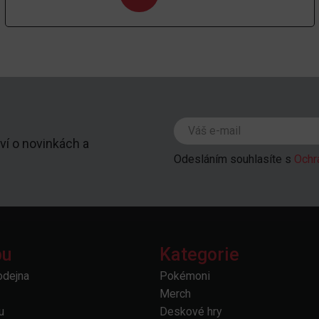
ví o novinkách a
Odesláním souhlasíte s
Ochr
pu
Kategorie
odejna
Pokémoni
Merch
u
Deskové hry