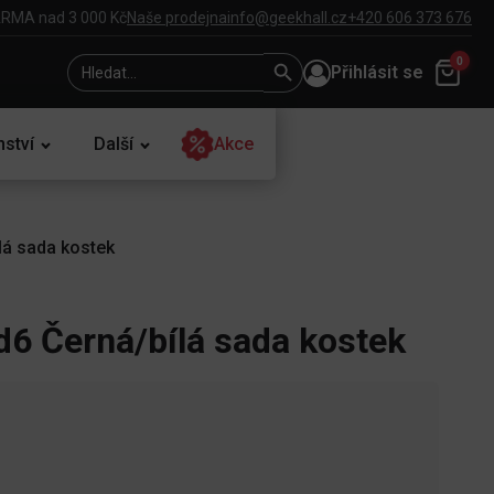
RMA nad 3 000 Kč
Naše prodejna
info@geekhall.cz
+420 606 373 676
Search
Search
0
Přihlásit se
for:
Button
nství
Další
Akce
á sada kostek
 Černá/bílá sada kostek