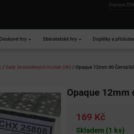
Doprava ZDA
Deskové hry
Sběratelské hry
Doplňky a přísluše
k
/
Sady šestistěnných kostek (d6)
/ Opaque 12mm d6 Černá/bíl
Opaque 12mm d6
169 Kč
Skladem (1 ks)