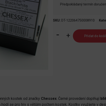
Předpokládaný termín doručení
SKU:
DT-122064750008910
Kate
Opaque
Přidat do koší
12mm
d6
Černá/bílá
sada
kostek
množství
ěnných kostek od značky
Chessex
. Černé provedení doplňují
bíl
a hodí se pro hry s větším počtem kostek. Kostky využijete v de