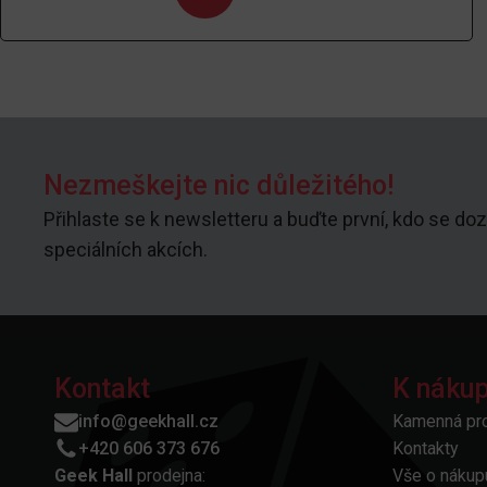
Nezmeškejte nic důležitého!
Přihlaste se k newsletteru a buďte první, kdo se doz
speciálních akcích.
Kontakt
K náku
info@geekhall.cz
Kamenná pr
+420 606 373 676
Kontakty
Geek Hall
prodejna:
Vše o nákup