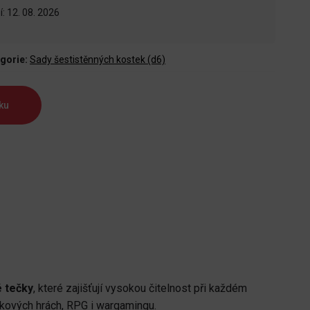
: 12. 08. 2026
gorie:
Sady šestistěnných kostek (d6)
ku
é tečky
, které zajišťují vysokou čitelnost při každém
skových hrách, RPG i wargamingu.