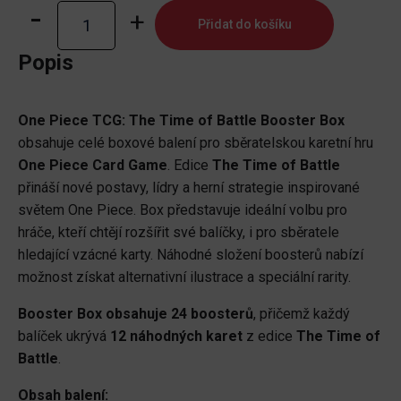
One
Přidat do košíku
Piece
TCG:
Popis
The
Time
One Piece TCG: The Time of Battle Booster Box
of
obsahuje celé boxové balení pro sběratelskou karetní hru
Battle
One Piece Card Game
. Edice
The Time of Battle
Booster
přináší nové postavy, lídry a herní strategie inspirované
Box
světem One Piece. Box představuje ideální volbu pro
množství
hráče, kteří chtějí rozšířit své balíčky, i pro sběratele
hledající vzácné karty. Náhodné složení boosterů nabízí
možnost získat alternativní ilustrace a speciální rarity.
Booster Box obsahuje 24 boosterů
, přičemž každý
balíček ukrývá
12 náhodných karet
z edice
The Time of
Battle
.
Obsah balení: