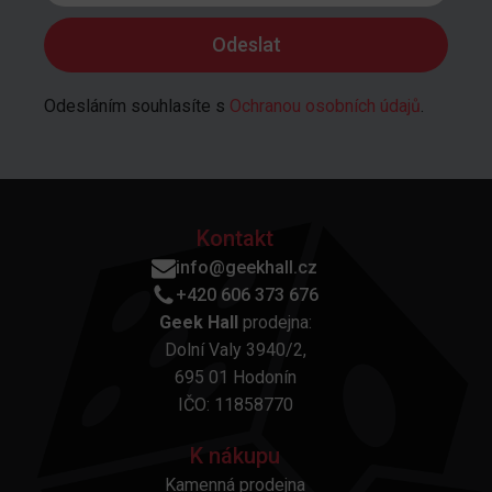
Odesláním souhlasíte s
Ochranou osobních údajů
.
Kontakt
info@geekhall.cz
+420 606 373 676
Geek Hall
prodejna:
Dolní Valy 3940/2,
695 01 Hodonín
IČO: 11858770
K nákupu
Kamenná prodejna