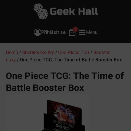
0
Přihlásit se
Menu
Domů
/
Sběratelské hry
/
One Piece TCG
/
Booster
boxy
/ One Piece TCG: The Time of Battle Booster Box
One Piece TCG: The Time of
Battle Booster Box