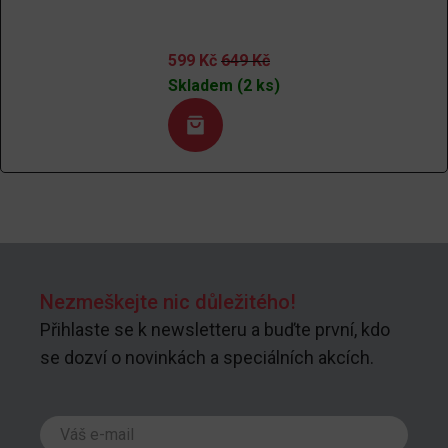
599
Kč
649
Kč
Skladem (2 ks)
Nezmeškejte nic důležitého!
Přihlaste se k newsletteru a buďte první, kdo
se dozví o novinkách a speciálních akcích.