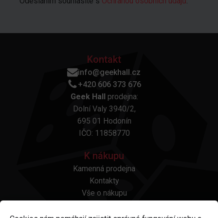
Odesláním souhlasíte s
Ochranou osobních údajů
.
Kontakt
info@geekhall.cz
+420 606 373 676
Geek Hall
prodejna:
Dolní Valy 3940/2,
695 01 Hodonín
IČO: 11858770
K nákupu
Kamenná prodejna
Kontakty
Vše o nákupu
Otázky a odpovědi
Platba a doprava