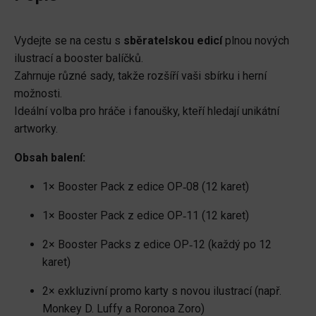
Vydejte se na cestu s
sběratelskou edicí
plnou nových
ilustrací a booster balíčků.
Zahrnuje různé sady, takže rozšíří vaši sbírku i herní
možnosti.
Ideální volba pro hráče i fanoušky, kteří hledají unikátní
artworky.
Obsah balení:
1× Booster Pack z edice OP‑08 (12 karet)
1× Booster Pack z edice OP‑11 (12 karet)
2× Booster Packs z edice OP‑12 (každý po 12
karet)
2× exkluzivní promo karty s novou ilustrací (např.
Monkey D. Luffy a Roronoa Zoro)