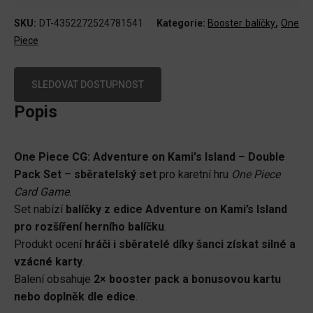
SKU:
DT-4352272524781541
Kategorie:
Booster balíčky
,
One
Piece
SLEDOVAT DOSTUPNOST
Popis
One Piece CG: Adventure on Kami's Island – Double
Pack Set
–
sběratelský set
pro karetní hru
One Piece
Card Game
.
Set nabízí
balíčky z edice Adventure on Kami’s Island
pro rozšíření herního balíčku
.
Produkt ocení
hráči i sběratelé díky šanci získat silné a
vzácné karty
.
Balení obsahuje
2× booster pack a bonusovou kartu
nebo doplněk dle edice
.