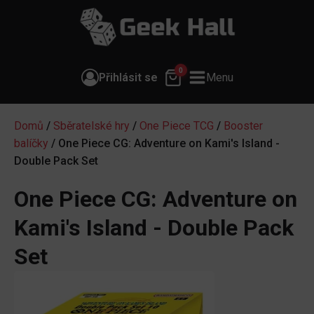
0
Přihlásit se
Menu
Domů
/
Sběratelské hry
/
One Piece TCG
/
Booster
balíčky
/ One Piece CG: Adventure on Kami's Island -
Double Pack Set
One Piece CG: Adventure on
Kami's Island - Double Pack
Set