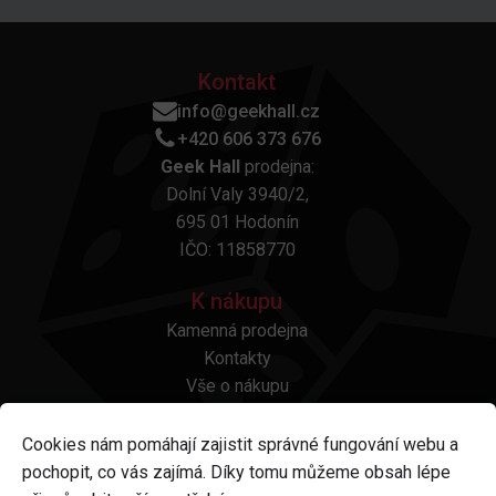
Kontakt
info@geekhall.cz
+420 606 373 676
Geek Hall
prodejna:
Dolní Valy 3940/2,
695 01 Hodonín
IČO: 11858770
K nákupu
Kamenná prodejna
Kontakty
Vše o nákupu
Otázky a odpovědi
Platba a doprava
Cookies nám pomáhají zajistit správné fungování webu a
Reklamace a vrácení
pochopit, co vás zajímá. Díky tomu můžeme obsah lépe