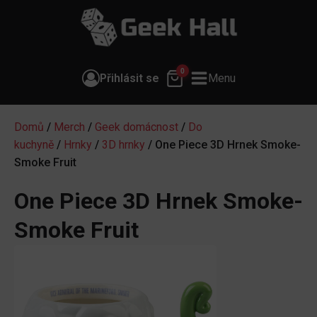
0
Přihlásit se
Menu
Domů
/
Merch
/
Geek domácnost
/
Do
kuchyně
/
Hrnky
/
3D hrnky
/ One Piece 3D Hrnek Smoke-
Smoke Fruit
One Piece 3D Hrnek Smoke-
Smoke Fruit