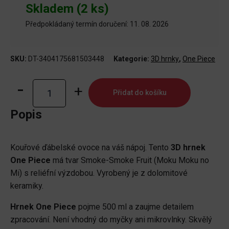
Skladem (2 ks)
Předpokládaný termín doručení: 11. 08. 2026
SKU:
DT-3404175681503448
Kategorie:
3D hrnky
,
One Piece
One
Přidat do košíku
Piece
3D
Popis
Hrnek
Smoke-
Kouřové ďábelské ovoce na váš nápoj. Tento
3D hrnek
Smoke
One Piece
má tvar Smoke-Smoke Fruit (Moku Moku no
Fruit
Mi) s reliéfní výzdobou. Vyrobený je z dolomitové
množství
keramiky.
Hrnek One Piece
pojme 500 ml a zaujme detailem
zpracování. Není vhodný do myčky ani mikrovlnky. Skvělý