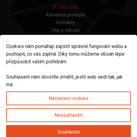
K nákupu
Kamenná prodejna
Kontakty
Vše o nákupu
Otázky a odpovědi
Platba a doprava
Cookies nám pomáhají zajistit správné fungování webu a
Reklamace a vrácení
pochopit, co vás zajímá. Díky tomu můžeme obsah lépe
Obchodní podmínky
přizpůsobit vaším potřebám.
Ochrana osobních údajů
Odstoupení od smlouvy
Souhlasem nám dovolíte změřit, jestli web sedí tak, jak
má.
Sledujte nás na
Nastavení cookies
Nesouhlasím
Nastavení cookies
Souhlasím
© 2025 Svět karet s.r.o. | vytvořeno DIGIBEES