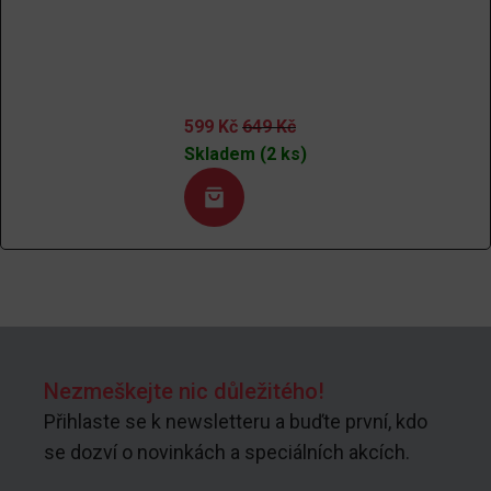
599
Kč
649
Kč
Skladem (2 ks)
Nezmeškejte nic důležitého!
Přihlaste se k newsletteru a buďte první, kdo
se dozví o novinkách a speciálních akcích.