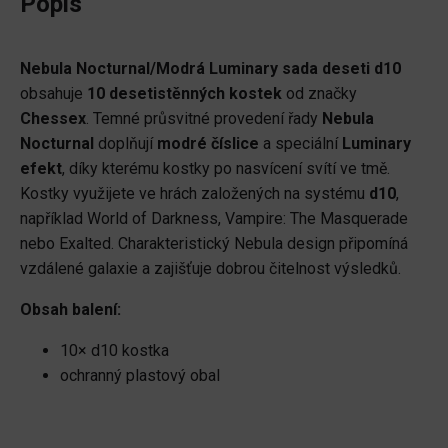
Popis
sada
deseti
Nebula Nocturnal/Modrá Luminary sada deseti d10
d10
obsahuje
10 desetistěnných kostek
od značky
množství
Chessex
. Temné průsvitné provedení řady
Nebula
Nocturnal
doplňují
modré číslice
a speciální
Luminary
efekt
, díky kterému kostky po nasvícení svítí ve tmě.
Kostky využijete ve hrách založených na systému
d10
,
například World of Darkness, Vampire: The Masquerade
nebo Exalted. Charakteristický Nebula design připomíná
vzdálené galaxie a zajišťuje dobrou čitelnost výsledků.
Obsah balení:
10× d10 kostka
ochranný plastový obal