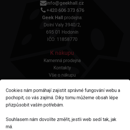
info@geekhall.cz
+420 606 373 676
Geek Hall
prodejna:
Dolní Valy 3940/2,
695 01 Hodonín
IČO: 11858770
K nákupu
Kamenná prodejna
Kontakty
Vše o nákupu
Otázky a odpovědi
Platba a doprava
Cookies nám pomáhají zajistit správné fungování webu a
Reklamace a vrácení
pochopit, co vás zajímá. Díky tomu můžeme obsah lépe
Obchodní podmínky
přizpůsobit vaším potřebám.
Ochrana osobních údajů
Odstoupení od smlouvy
Souhlasem nám dovolíte změřit, jestli web sedí tak, jak
má.