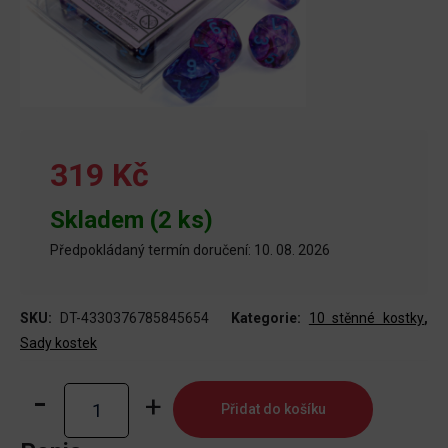
319 Kč
Skladem (2 ks)
Předpokládaný termín doručení: 10. 08. 2026
SKU:
DT-4330376785845654
Kategorie:
10 stěnné kostky
,
Sady kostek
Nebula
Přidat do košíku
Nocturnal/modá
Luminary