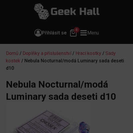
0
Přihlásit se
Menu
Domů
/
Doplňky a příslušenství
/
Hrací kostky
/
Sady
kostek
/ Nebula Nocturnal/modá Luminary sada deseti
d10
Nebula Nocturnal/modá
Luminary sada deseti d10