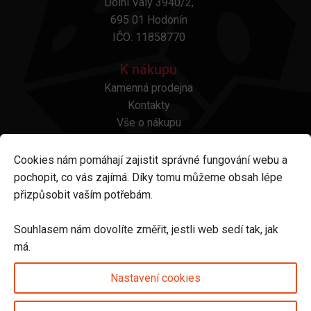
Dolní Valy 3940/2,
695 01 Hodonín
IČO: 11858770
K nákupu
Kamenná prodejna
Kontakty
Vše o nákupu
Otázky a odpovědi
Platba a doprava
Cookies nám pomáhají zajistit správné fungování webu a
Reklamace a vrácení
pochopit, co vás zajímá. Díky tomu můžeme obsah lépe
Obchodní podmínky
přizpůsobit vaším potřebám.
Ochrana osobních údajů
Odstoupení od smlouvy
Souhlasem nám dovolíte změřit, jestli web sedí tak, jak
má.
Sledujte nás na
Nastavení cookies