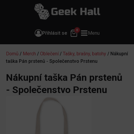
0
Přihlásit se
Menu
Domů
/
Merch
/
Oblečení
/
Tašky, brašny, batohy
/ Nákupní
taška Pán prstenů - Společenstvo Prstenu
Nákupní taška Pán prstenů
- Společenstvo Prstenu