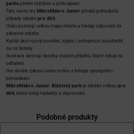
parku
plném rošťáren a překvapení.
Tato verze hry
MikroMakro Junior
přináší jednodušší
případy ideální
pro děti
.
Hráči pozorují velkou mapu města a hledají odpovědi na
zábavné otázky.
Každý úkol rozvíjí postřeh, logiku i schopnost soustředit
se na detaily.
Ilustrace skrývají desítky malých příběhů, které čekají na
odhalení.
Hra skvěle zabaví celou rodinu a trénuje spolupráci i
komunikaci.
MikroMakro Junior: Bláznivý park
je ideální volbou
pro
děti
, které milují hádanky a objevování.
Podobné produkty