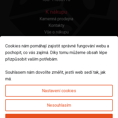
K nákupu
Kamenná prodejna
Kontakty
Vše o nákupu
Otázky a odpovědi
Platba a doprava
Cookies nám pomáhají zajistit správné fungování webu a
Reklamace a vrácení
pochopit, co vás zajímá. Díky tomu můžeme obsah lépe
Obchodní podmínky
přizpůsobit vaším potřebám.
Ochrana osobních údajů
Odstoupení od smlouvy
Souhlasem nám dovolíte změřit, jestli web sedí tak, jak
má.
Sledujte nás na
Nastavení cookies
Nesouhlasím
Nastavení cookies