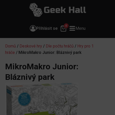
0
Přihlásit se
Menu
Domů
/
Deskové hry
/
Dle počtu hráčů
/
Hry pro 1
hráče
/ MikroMakro Junior: Bláznivý park
MikroMakro Junior:
Bláznivý park