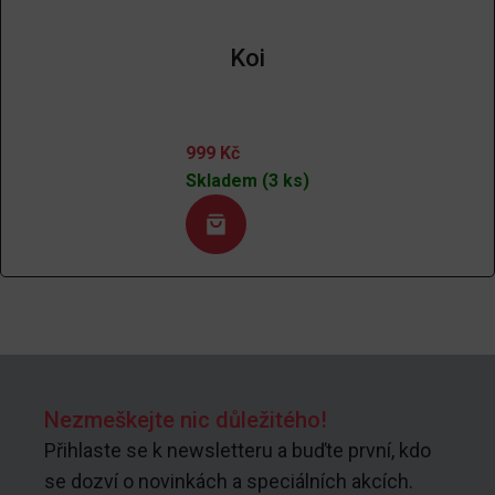
Koi
999
Kč
Skladem (3 ks)
Nezmeškejte nic důležitého!
Přihlaste se k newsletteru a buďte první, kdo
se dozví o novinkách a speciálních akcích.