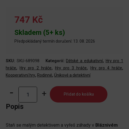
747 Kč
Skladem (5+ ks)
Předpokládaný termín doručení: 13. 08. 2026
SKU:
SKU-689098
Kategorií:
Dětské a edukativní
,
Hry pro 1
hráče
,
Hry pro 2 hráče
,
Hry pro 3 hráče
,
Hry pro 4 hráče
,
Kooperativní hry
,
Rodinné
,
Únikové a detektivní
MikroMakro
Přidat do košíku
Junior:
Bláznivý
Popis
park
množství
Staň se malým detektivem a vyřeš záhady v
Bláznivém