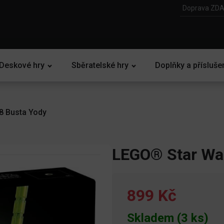
Doprava ZDA
Deskové hry
Sběratelské hry
Doplňky a přísluše
8 Busta Yody
LEGO® Star Wa
899 Kč
Skladem (3 ks)