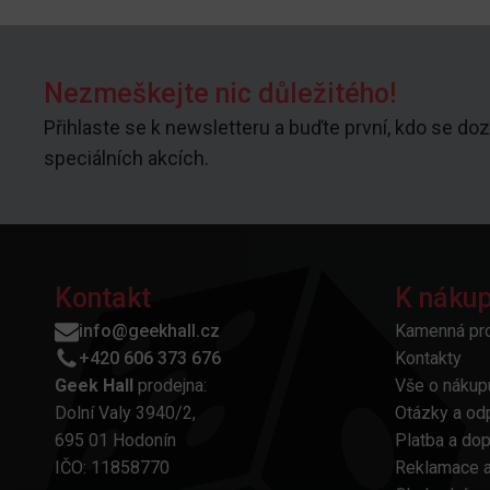
Nezmeškejte nic důležitého!
Přihlaste se k newsletteru a buďte první, kdo se doz
speciálních akcích.
Kontakt
K náku
info@geekhall.cz
Kamenná pr
+420 606 373 676
Kontakty
Geek Hall
prodejna:
Vše o nákup
Dolní Valy 3940/2,
Otázky a od
695 01 Hodonín
Platba a do
IČO: 11858770
Reklamace a