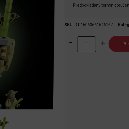
Předpokládaný termín doručení
SKU:
DT-16060661546167
Kateg
LEGO®
Při
Star
Wars™
75438
Busta
Yody
množství