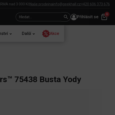
RMA nad 3 000 Kč
Naše prodejna
info@geekhall.cz
+420 606 373 676
Search
Search
0
Přihlásit se
for:
Button
nství
Další
Akce
rs™ 75438 Busta Yody