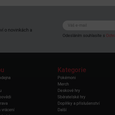
ví o novinkách a
Odesláním souhlasíte s
Ochr
pu
Kategorie
odejna
Pokémoni
Merch
u
Deskové hry
povědi
Sběratelské hry
prava
Doplňky a příslušenství
 vrácení
Další