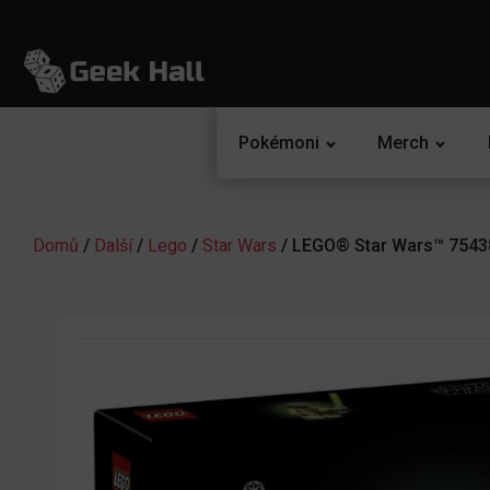
Pokémoni
Merch
Domů
/
Další
/
Lego
/
Star Wars
/ LEGO® Star Wars™ 7543