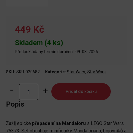
449 Kč
Skladem (4 ks)
Předpokládaný termín doručení: 09. 08. 2026
SKU:
SKU-020682
Kategorie:
Star Wars
,
Star Wars
LEGO®
Přidat do košíku
Star
Wars™
Popis
75373
Bitevní
Zažij epické
přepadení na Mandaloru
s LEGO Star Wars
balíček
75373. Set obsahuje minifigurky Mandaloriana, bojovníků a
přepadení