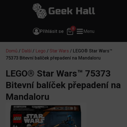
0
Přihlásit se
Menu
Domů
/
Další
/
Lego
/
Star Wars
/ LEGO® Star Wars™
75373 Bitevní balíček přepadení na Mandaloru
LEGO® Star Wars™ 75373
Bitevní balíček přepadení na
Mandaloru