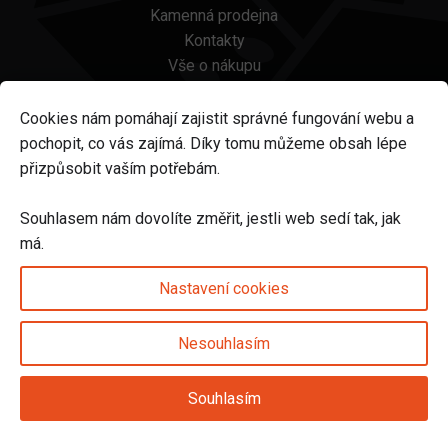
Kamenná prodejna
Kontakty
Vše o nákupu
Otázky a odpovědi
Platba a doprava
Cookies nám pomáhají zajistit správné fungování webu a
Reklamace a vrácení
pochopit, co vás zajímá. Díky tomu můžeme obsah lépe
Obchodní podmínky
přizpůsobit vaším potřebám.
Ochrana osobních údajů
Odstoupení od smlouvy
Souhlasem nám dovolíte změřit, jestli web sedí tak, jak
má.
Sledujte nás na
Nastavení cookies
Nesouhlasím
Nastavení cookies
Souhlasím
© 2025 Svět karet s.r.o. | vytvořeno DIGIBEES