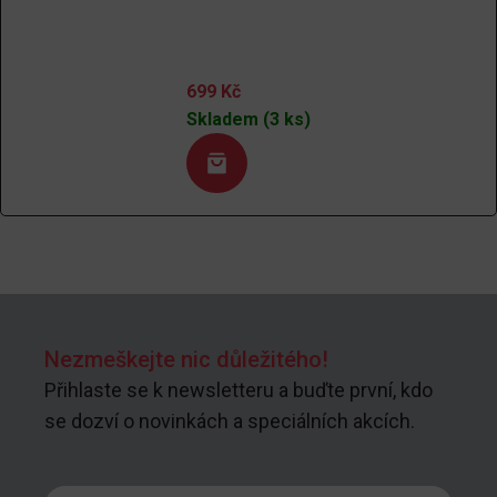
699
Kč
Skladem (3 ks)
Nezmeškejte nic důležitého!
Přihlaste se k newsletteru a buďte první, kdo
se dozví o novinkách a speciálních akcích.