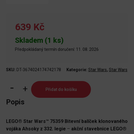
639 Kč
Skladem (1 ks)
Předpokládaný termín doručení: 11. 08. 2026
SKU:
DT-3674024174742178
Kategorie:
Star Wars
,
Star Wars
LEGO®
Přidat do košíku
Star
Wars™
Popis
75359
Bitevní
LEGO® Star Wars™ 75359 Bitevní balíček klonovaného
balíček
vojáka Ahsoky z 332. legie
–
akční stavebnice LEGO®
klonovaného