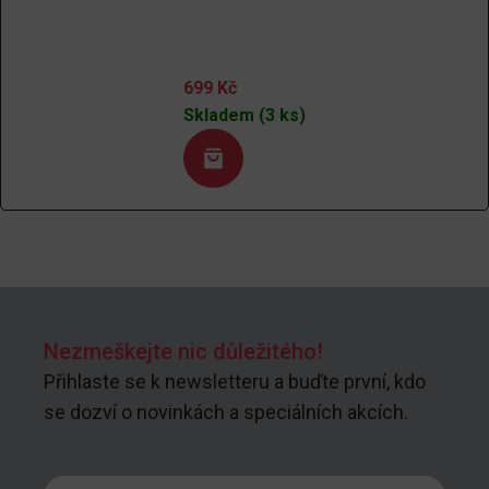
699
Kč
Skladem (3 ks)
Nezmeškejte nic důležitého!
Přihlaste se k newsletteru a buďte první, kdo
se dozví o novinkách a speciálních akcích.