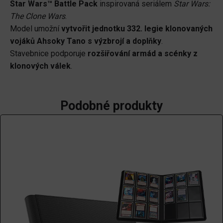
Star Wars™ Battle Pack
inspirovaná seriálem
Star Wars:
vojáka
The Clone Wars
.
Ahsoky
Model umožní
vytvořit jednotku 332. legie klonovaných
z
vojáků Ahsoky Tano s výzbrojí a doplňky
.
332.
Stavebnice podporuje
rozšiřování armád a scénky z
legie
klonových válek
.
množství
Podobné produkty