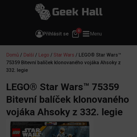
0
Přihlásit se
Menu
Domů
/
Další
/
Lego
/
Star Wars
/ LEGO® Star Wars™
75359 Bitevní balíček klonovaného vojáka Ahsoky z
332. legie
LEGO® Star Wars™ 75359
Bitevní balíček klonovaného
vojáka Ahsoky z 332. legie