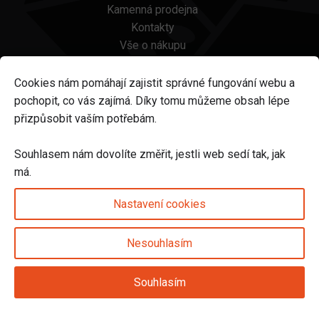
Kamenná prodejna
Kontakty
Vše o nákupu
Otázky a odpovědi
Platba a doprava
Cookies nám pomáhají zajistit správné fungování webu a
Reklamace a vrácení
pochopit, co vás zajímá. Díky tomu můžeme obsah lépe
Obchodní podmínky
přizpůsobit vaším potřebám.
Ochrana osobních údajů
Odstoupení od smlouvy
Souhlasem nám dovolíte změřit, jestli web sedí tak, jak
má.
Sledujte nás na
Nastavení cookies
Nesouhlasím
Nastavení cookies
Souhlasím
© 2025 Svět karet s.r.o. | vytvořeno DIGIBEES