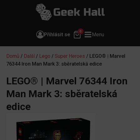
0
Přihlásit se
Menu
Domů
/
Další
/
Lego
/
Super Heroes
/ LEGO® | Marvel
76344 Iron Man Mark 3: sběratelská edice
LEGO® | Marvel 76344 Iron
Man Mark 3: sběratelská
edice