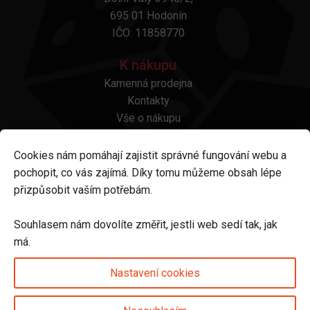
695 01 Hodonín
IČO: 11858770
K nákupu
Kamenná prodejna
Kontakty
Vše o nákupu
Otázky a odpovědi
Platba a doprava
Cookies nám pomáhají zajistit správné fungování webu a
Reklamace a vrácení
pochopit, co vás zajímá. Díky tomu můžeme obsah lépe
Obchodní podmínky
přizpůsobit vaším potřebám.
Ochrana osobních údajů
Odstoupení od smlouvy
Souhlasem nám dovolíte změřit, jestli web sedí tak, jak
má.
Sledujte nás na
Nastavení cookies