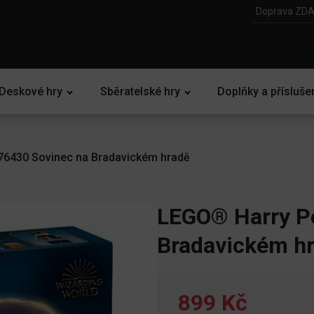
Doprava ZDA
Deskové hry
Sběratelské hry
Doplňky a přísluše
76430 Sovinec na Bradavickém hradě
LEGO® Harry Po
Bradavickém h
899 Kč