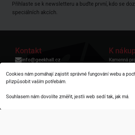
Přihlaste se k newsletteru a buďte první, kdo se doz
speciálních akcích.
Kontakt
K náku
info@geekhall.cz
Kamenná pr
+420 606 373 676
Kontakty
Cookies nám pomáhají zajistit správné fungování webu a poc
Geek Hall
prodejna:
Vše o nákup
přizpůsobit vaším potřebám.
Dolní Valy 3940/2,
Otázky a od
695 01 Hodonín
Platba a do
Souhlasem nám dovolíte změřit, jestli web sedí tak, jak má.
IČO: 11858770
Reklamace a
Obchodní p
Ochrana oso
Odstoupení 
Nastavení cookies