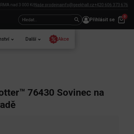
RMA nad 3 000 Kč
Naše prodejna
info@geekhall.cz
+420 606 373 676
Search
Search
0
Přihlásit se
for:
Button
nství
Další
Akce
tter™ 76430 Sovinec na
radě