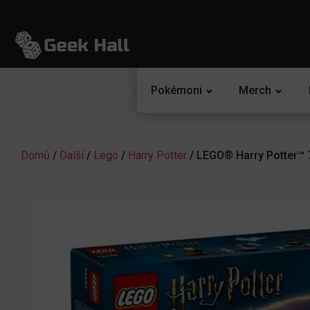
Pokémoni
Merch
Domů
/
Další
/
Lego
/
Harry Potter
/ LEGO® Harry Potter™ 