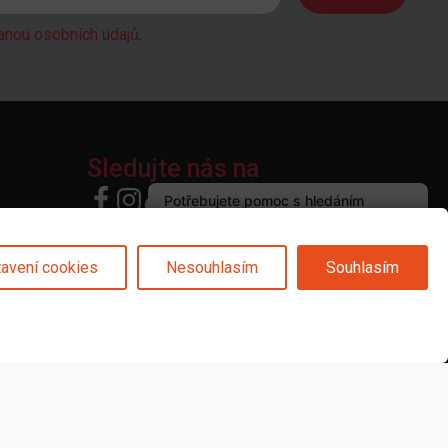
anou osobních údajů
.
Sledujte nás na
avení cookies
Nesouhlasím
Souhlasím
© 2025 Svět karet s.r.o. | vytvořeno DIGIBEES