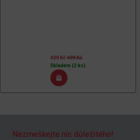
439
Kč
499
Kč
Skladem (2 ks)
Nezmeškejte nic důležitého!