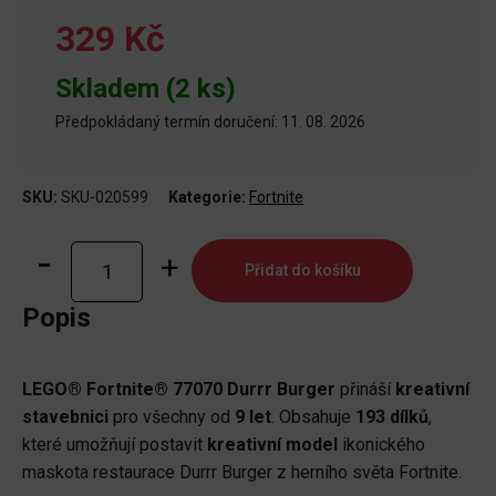
329 Kč
Skladem (2 ks)
Předpokládaný termín doručení: 11. 08. 2026
SKU:
SKU-020599
Kategorie:
Fortnite
LEGO®
Přidat do košíku
Fortnite®
77070
Popis
Durrr
Burger
LEGO® Fortnite® 77070 Durrr Burger
přináší
kreativní
množství
stavebnici
pro všechny od
9 let
. Obsahuje
193 dílků
,
které umožňují postavit
kreativní model
ikonického
maskota restaurace Durrr Burger z herního světa Fortnite.