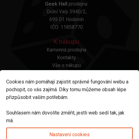
Geek Hall
prodejna:
Dolní Valy 3940/2,
695 01 Hodonín
IČO: 11858770
K nákupu
Kamenná prodejna
Kontakty
Vše o nákupu
Otázky a odpovědi
Platba a doprava
Cookies nám pomáhají zajistit správné fungování webu a
Reklamace a vrácení
pochopit, co vás zajímá. Díky tomu můžeme obsah lépe
Obchodní podmínky
přizpůsobit vaším potřebám.
Ochrana osobních údajů
Odstoupení od smlouvy
Souhlasem nám dovolíte změřit, jestli web sedí tak, jak
má.
Sledujte nás na
Nastavení cookies