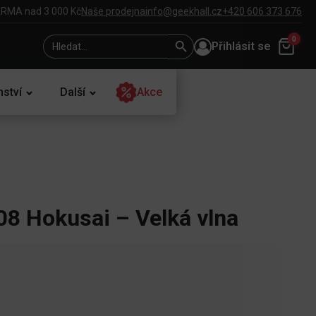
RMA nad 3 000 Kč
Naše prodejna
info@geekhall.cz
+420 606 373 676
Search
Search
0
Přihlásit se
for:
Button
nství
Další
Akce
8 Hokusai – Velká vlna