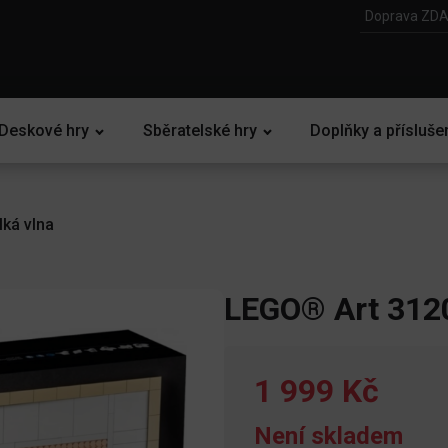
Doprava ZDA
Deskové hry
Sběratelské hry
Doplňky a přísluše
ká vlna
LEGO® Art 3120
1 999 Kč
Není skladem