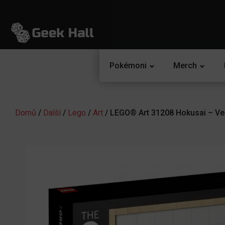
Pokémoni
Merch
Domů
/
Další
/
Lego
/
Art
/ LEGO® Art 31208 Hokusai – Vel