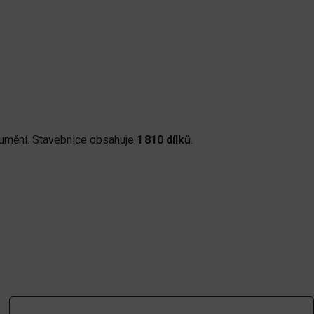
ho umění. Stavebnice obsahuje
1 810 dílků
.