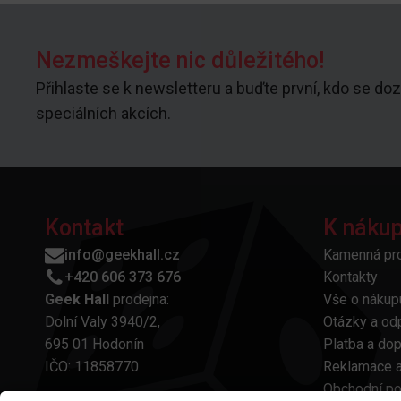
Nezmeškejte nic důležitého!
Přihlaste se k newsletteru a buďte první, kdo se doz
speciálních akcích.
Kontakt
K náku
info@geekhall.cz
Kamenná pr
+420 606 373 676
Kontakty
Geek Hall
prodejna:
Vše o nákup
Dolní Valy 3940/2,
Otázky a od
695 01 Hodonín
Platba a do
IČO: 11858770
Reklamace a
Obchodní p