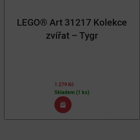
LEGO® Art 31217 Kolekce
zvířat – Tygr
1 279
Kč
Skladem (1 ks)