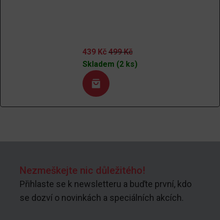
439
Kč
499
Kč
Skladem (2 ks)
Nezmeškejte nic důležitého!
Přihlaste se k newsletteru a buďte první, kdo
se dozví o novinkách a speciálních akcích.