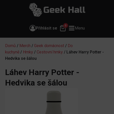
0
Přihlásit se
Menu
Domů
/
Merch
/
Geek domácnost
/
Do
kuchyně
/
Hrnky
/
Cestovní hrnky
/ Láhev Harry Potter -
Hedvika se šálou
Láhev Harry Potter -
Hedvika se šálou