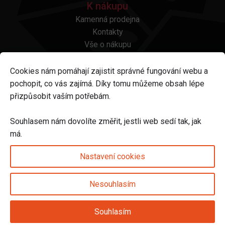
K nákupu
Kamenná prodejna
Kontakty
Vše o nákupu
Otázky a odpovědi
Platba a doprava
Cookies nám pomáhají zajistit správné fungování webu a
Reklamace a vrácení
pochopit, co vás zajímá. Díky tomu můžeme obsah lépe
Obchodní podmínky
přizpůsobit vaším potřebám.
Ochrana osobních údajů
Odstoupení od smlouvy
Souhlasem nám dovolíte změřit, jestli web sedí tak, jak
má.
Sledujte nás na
Nastavení cookies
Nesouhlasím
Nastavení cookies
Souhlasím
© 2025 Svět karet s.r.o. | vytvořeno DIGIBEES