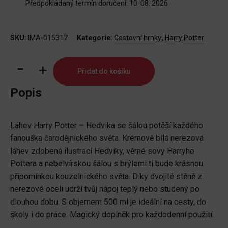
Předpokládaný termín doručení: 10. 08. 2026
SKU:
IMA-015317
Kategorie:
Cestovní hrnky
,
Harry Potter
Láhev
Přidat do košíku
Harry
Potter
Popis
-
Hedvika
Láhev Harry Potter – Hedvika se šálou potěší každého
se
fanouška čarodějnického světa. Krémově bílá nerezová
šálou
láhev zdobená ilustrací Hedviky, věrné sovy Harryho
množství
Pottera a nebelvírskou šálou s brýlemi ti bude krásnou
připomínkou kouzelnického světa. Díky dvojité stěně z
nerezové oceli udrží tvůj nápoj teplý nebo studený po
dlouhou dobu. S objemem 500 ml je ideální na cesty, do
školy i do práce. Magický doplněk pro každodenní použití.