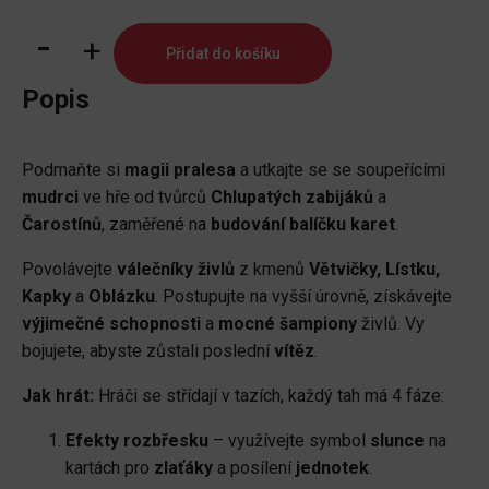
Krotitelé
Přidat do košíku
živlů
množství
Popis
Podmaňte si
magii pralesa
a utkajte se se soupeřícími
mudrci
ve hře od tvůrců
Chlupatých zabijáků
a
Čarostínů
, zaměřené na
budování balíčku karet
.
Povolávejte
válečníky živlů
z kmenů
Větvičky, Lístku,
Kapky
a
Oblázku
. Postupujte na vyšší úrovně, získávejte
výjimečné schopnosti
a
mocné šampiony
živlů. Vy
bojujete, abyste zůstali poslední
vítěz
.
Jak hrát:
Hráči se střídají v tazích, každý tah má 4 fáze:
Efekty rozbřesku
– využívejte symbol
slunce
na
kartách pro
zlaťáky
a posílení
jednotek
.