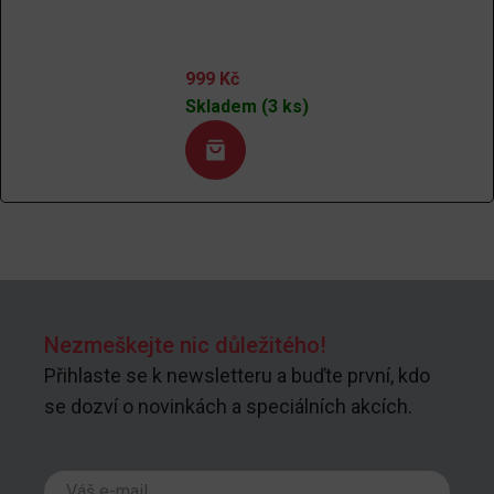
999
Kč
Skladem (3 ks)
Nezmeškejte nic důležitého!
Přihlaste se k newsletteru a buďte první, kdo
se dozví o novinkách a speciálních akcích.