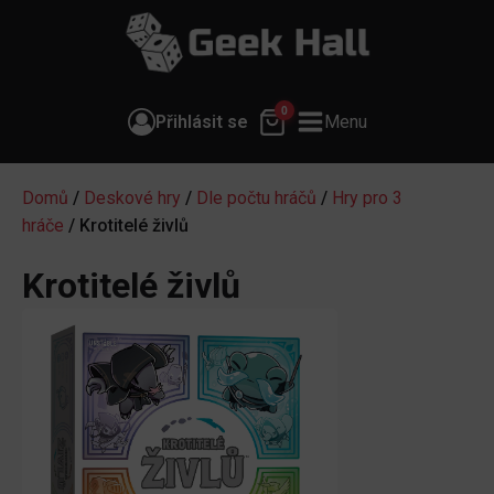
0
Přihlásit se
Menu
Domů
/
Deskové hry
/
Dle počtu hráčů
/
Hry pro 3
hráče
/ Krotitelé živlů
Krotitelé živlů