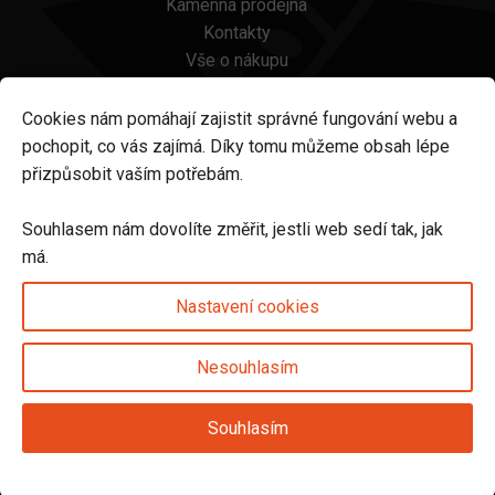
Kamenná prodejna
Kontakty
Vše o nákupu
Otázky a odpovědi
Platba a doprava
Cookies nám pomáhají zajistit správné fungování webu a
Reklamace a vrácení
pochopit, co vás zajímá. Díky tomu můžeme obsah lépe
Obchodní podmínky
přizpůsobit vaším potřebám.
Ochrana osobních údajů
Odstoupení od smlouvy
Souhlasem nám dovolíte změřit, jestli web sedí tak, jak
má.
Sledujte nás na
Nastavení cookies
Nesouhlasím
Nastavení cookies
Souhlasím
© 2025 Svět karet s.r.o. | vytvořeno DIGIBEES