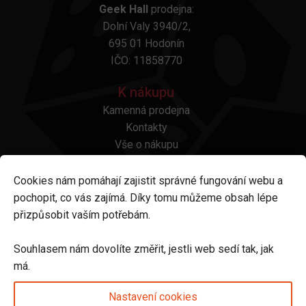
Geek Hall
prodejna:
Dolní Valy 3940/2,
695 01 Hodonín
IČO: 11858770
K nákupu
Kamenná prodejna
Kontakty
Vše o nákupu
Otázky a odpovědi
Platba a doprava
Cookies nám pomáhají zajistit správné fungování webu a
Reklamace a vrácení
pochopit, co vás zajímá. Díky tomu můžeme obsah lépe
Obchodní podmínky
přizpůsobit vaším potřebám.
Ochrana osobních údajů
Odstoupení od smlouvy
Souhlasem nám dovolíte změřit, jestli web sedí tak, jak
má.
Sledujte nás na
Nastavení cookies