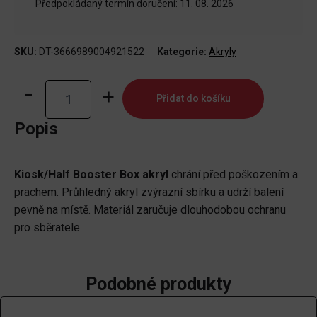
Předpokládaný termín doručení: 11. 08. 2026
SKU:
DT-3666989004921522
Kategorie:
Akryly
Kiosk/Half
Přidat do košíku
Booster
Box
Popis
akryl
množství
Kiosk/Half Booster Box akryl
chrání před poškozením a
prachem. Průhledný akryl zvýrazní sbírku a udrží balení
pevně na místě. Materiál zaručuje dlouhodobou ochranu
pro sběratele.
Podobné produkty