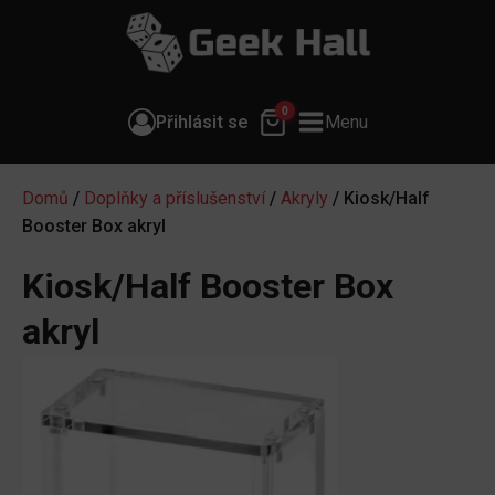
0
Přihlásit se
Menu
Domů
/
Doplňky a příslušenství
/
Akryly
/ Kiosk/Half
Booster Box akryl
Kiosk/Half Booster Box
akryl