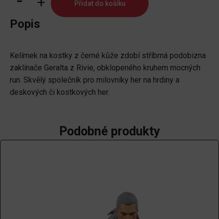
Přidat do košíku
na
kostky
Popis
Zaklínač
-
Kelímek na kostky z černé kůže zdobí stříbrná podobizna
Geralt
zaklínače Geralta z Rivie, obklopeného kruhem mocných
množství
run. Skvělý společník pro milovníky her na hrdiny a
deskových či kostkových her.
Podobné produkty