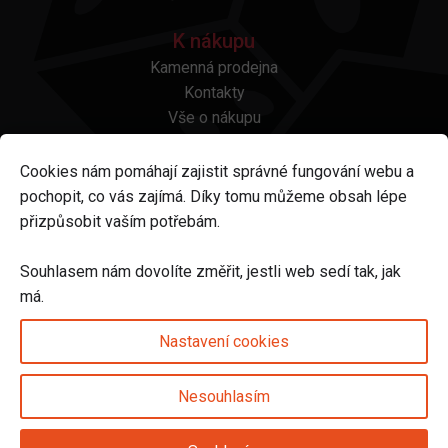
K nákupu
Kamenná prodejna
Kontakty
Vše o nákupu
Otázky a odpovědi
Platba a doprava
Cookies nám pomáhají zajistit správné fungování webu a
Reklamace a vrácení
pochopit, co vás zajímá. Díky tomu můžeme obsah lépe
Obchodní podmínky
přizpůsobit vaším potřebám.
Ochrana osobních údajů
Odstoupení od smlouvy
Souhlasem nám dovolíte změřit, jestli web sedí tak, jak
má.
Sledujte nás na
Nastavení cookies
Nesouhlasím
Nastavení cookies