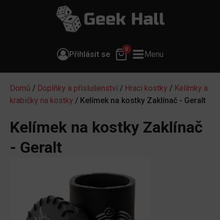
0
Přihlásit se
Menu
Domů
/
Doplňky a příslušenství
/
Hrací kostky
/
Kelímky a
krabičky na kostky
/ Kelímek na kostky Zaklínač - Geralt
Kelímek na kostky Zaklínač
- Geralt