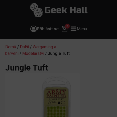
0
Přihlásit se
Menu
Domů
/
Další
/
Wargaming a
barvení
/
Modelářství
/ Jungle Tuft
Jungle Tuft