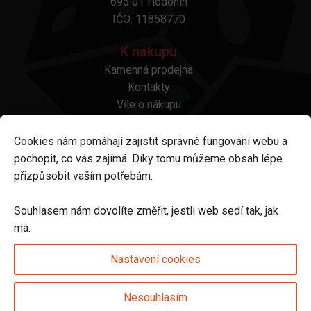
695 01 Hodonín
IČO: 11858770
K nákupu
Kamenná prodejna
Kontakty
Vše o nákupu
Otázky a odpovědi
Platba a doprava
Cookies nám pomáhají zajistit správné fungování webu a
Reklamace a vrácení
pochopit, co vás zajímá. Díky tomu můžeme obsah lépe
Obchodní podmínky
přizpůsobit vaším potřebám.
Ochrana osobních údajů
Odstoupení od smlouvy
Souhlasem nám dovolíte změřit, jestli web sedí tak, jak
má.
Sledujte nás na
Nastavení cookies
Nesouhlasím