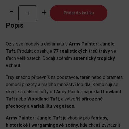
Jungle
Přidat do košíku
Tuft
množství
Popis
Oživ své modely a dioramata s
Army Painter: Jungle
Tuft
. Produkt obsahuje
77 realistických trsů trávy
ve
třech velikostech. Dodají scénám
autentický tropický
vzhled
.
Trsy snadno připevníš na podstavce, terén nebo dioramata
pomocí pinzety a malého množství lepidla. Kombinují se
skvěle s dalšími tufty od Army Painter, například
Lowland
Tuft
nebo
Woodland Tuft
, a vytvoříš
přirozené
přechody a variabilitu vegetace
.
Army Painter: Jungle Tuft
je vhodný pro
fantasy,
historické i wargamingové scény
, kde chceš zvýraznit