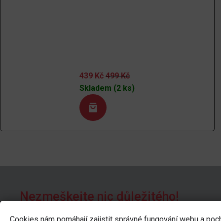
439
Kč
499
Kč
Skladem (2 ks)
Nezmeškejte nic důležitého!
Přihlaste se k newsletteru a buďte první, kdo se doz
Cookies nám pomáhají zajistit správné fungování webu a poc