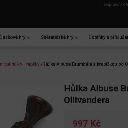
Doprava ZDA
Deskové hry
Sběratelské hry
Doplňky a přísluše
nické hůlky - repliky
/ Hůlka Albuse Brumbála s krabičkou od O
Hůlka Albuse B
Ollivandera
997 Kč