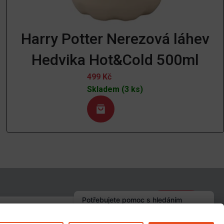
Harry Potter Nerezová láhev
Hedvika Hot&Cold 500ml
499
Kč
Skladem (3 ks)