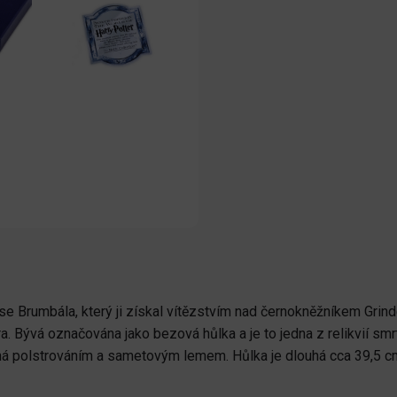
use Brumbála, který ji získal vítězstvím nad černokněžníkem Gr
a. Bývá označována jako bezová hůlka a je to jedna z relikvií smr
řená polstrováním a sametovým lemem. Hůlka je dlouhá cca 39,5 c