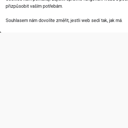
speciálních akcích.
přizpůsobit vaším potřebám.
Souhlasem nám dovolíte změřit, jestli web sedí tak, jak má.
Kontakt
K náku
info@geekhall.cz
Kamenná pr
+420 606 373 676
Kontakty
Geek Hall
prodejna:
Vše o nákup
Dolní Valy 3940/2,
Otázky a od
695 01 Hodonín
Platba a do
IČO: 11858770
Reklamace a
Obchodní p
Ochrana oso
Odstoupení 
Nastavení cookies