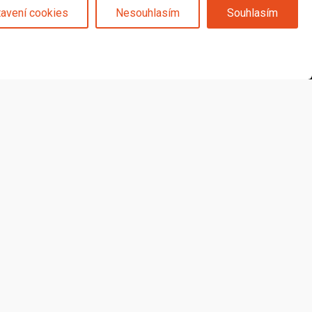
anou osobních údajů
.
avení cookies
Nesouhlasím
Souhlasím
Sledujte nás na
© 2025 Svět karet s.r.o. | vytvořeno DIGIBEES