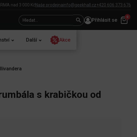
RMA nad 3 000 Kč
Naše prodejna
info@geekhall.cz
+420 606 373 676
Search
Search
0
Přihlásit se
for:
Button
nství
Další
Akce
llivandera
rumbála s krabičkou od