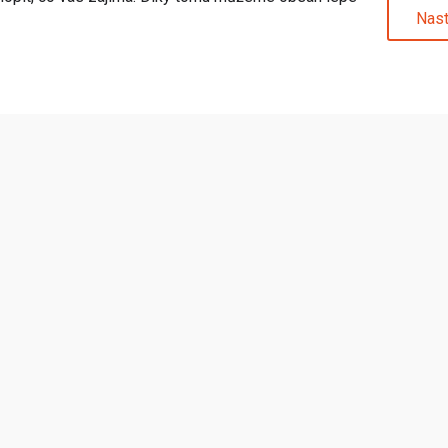
Odesláním souhlasíte s
Ochr
Nast
pu
Kategorie
odejna
Pokémoni
Merch
u
Deskové hry
povědi
Sběratelské hry
prava
Doplňky a příslušenství
 vrácení
Další
odmínky
bních údajů
od smlouvy