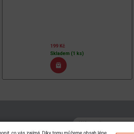
199
Kč
Skladem (1 ks)
ví o novinkách a
hopit, co vás zajímá. Díky tomu můžeme obsah lépe