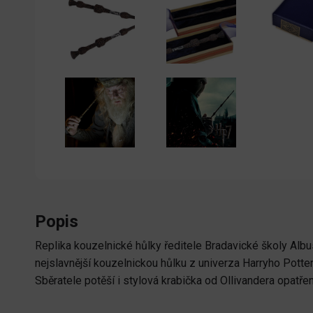
Popis
Replika kouzelnické hůlky ředitele Bradavické školy Alb
nejslavnější kouzelnickou hůlku z univerza Harryho Potter
Sběratele potěší i stylová krabička od Ollivandera opat