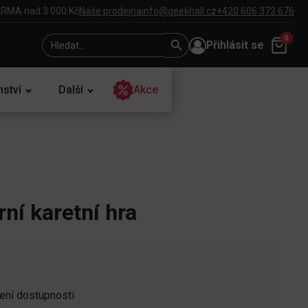
RMA nad 3 000 Kč
Naše prodejna
info@geekhall.cz
+420 606 373 676
Search
Search
0
Přihlásit se
for:
Button
nství
Další
Akce
ní karetní hra
zení dostupnosti