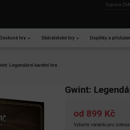
Doprava ZDA
Deskové hry
Sběratelské hry
Doplňky a přísluše
int: Legendární karetní hra
Gwint: Legendár
od
899 Kč
Vyberte variantu pro zobra