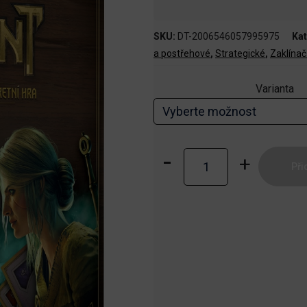
SKU:
DT-2006546057995975
Kat
a postřehové
,
Strategické
,
Zaklínač
Varianta
Gwint:
Při
Legendární
karetní
hra
množství