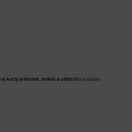
vají
karty jednotek, hrdinů a událostí
k poražení