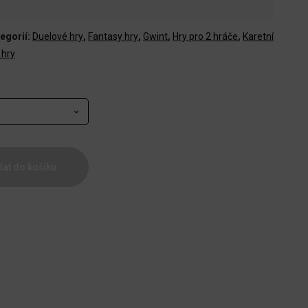
egorií:
Duelové hry
,
Fantasy hry
,
Gwint
,
Hry pro 2 hráče
,
Karetní
 hry
dat do košíku