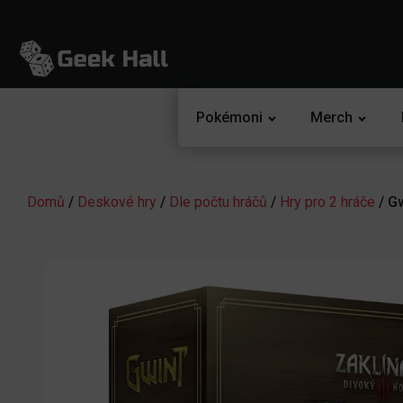
Pokémoni
Merch
Domů
/
Deskové hry
/
Dle počtu hráčů
/
Hry pro 2 hráče
/ Gw