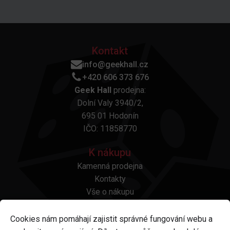
Kontakt
info@geekhall.cz
+420 606 373 676
Geek Hall
prodejna:
Dolní Valy 3940/2,
695 01 Hodonín
IČO: 11858770
K nákupu
Kamenná prodejna
Kontakty
Vše o nákupu
Otázky a odpovědi
Platba a doprava
Cookies nám pomáhají zajistit správné fungování webu a