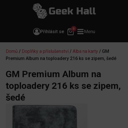
0
Přihlásit se
Menu
Domů
/
Doplňky a příslušenství
/
Alba na karty
/ GM
Premium Album na toploadery 216 ks se zipem, šedé
GM Premium Album na
toploadery 216 ks se zipem,
šedé