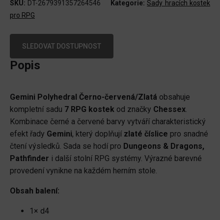
SKU:
DT-2679391357264546
Kategorie:
Sady hracích kostek
pro RPG
SLEDOVAT DOSTUPNOST
Popis
Gemini Polyhedral Černo-červená/Zlatá
obsahuje
kompletní sadu
7 RPG kostek
od značky
Chessex
.
Kombinace černé a červené barvy vytváří charakteristický
efekt řady
Gemini
, který doplňují
zlaté číslice
pro snadné
čtení výsledků. Sada se hodí pro
Dungeons & Dragons,
Pathfinder
i další stolní RPG systémy. Výrazné barevné
provedení vynikne na každém herním stole.
Obsah balení:
1× d4