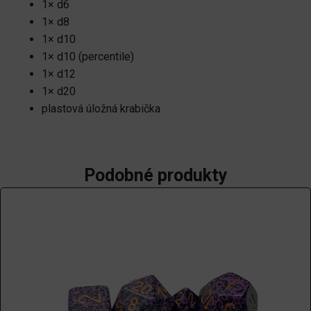
1× d6
1× d8
1× d10
1× d10 (percentile)
1× d12
1× d20
plastová úložná krabička
Podobné produkty