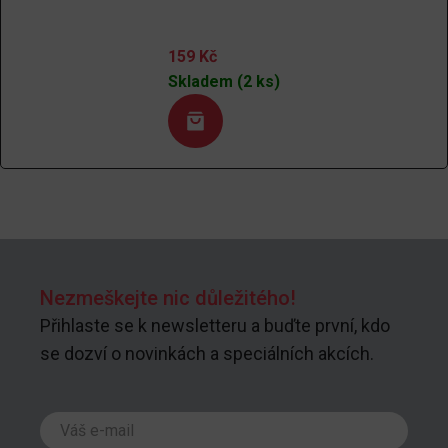
159
Kč
Skladem (2 ks)
Nezmeškejte nic důležitého!
Přihlaste se k newsletteru a buďte první, kdo
se dozví o novinkách a speciálních akcích.