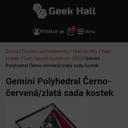
0
Přihlásit se
Menu
Domů
/
Doplňky a příslušenství
/
Hrací kostky
/
Sady
kostek
/
Sady hracích kostek pro RPG
/ Gemini
Polyhedral Černo-červená/zlatá sada kostek
Gemini Polyhedral Černo-
červená/zlatá sada kostek