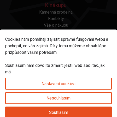
K nákupu
Kamenná prodejna
Kontakty
Vše o nákupu
Otázky a odpovědi
Platba a doprava
Cookies nám pomáhají zajistit správné fungování webu a
Reklamace a vrácení
pochopit, co vás zajímá. Díky tomu můžeme obsah lépe
Obchodní podmínky
přizpůsobit vaším potřebám.
Ochrana osobních údajů
Odstoupení od smlouvy
Souhlasem nám dovolíte změřit, jestli web sedí tak, jak
má.
Sledujte nás na
Nastavení cookies
Nesouhlasím
Nastavení cookies
Souhlasím
© 2025 Svět karet s.r.o. | vytvořeno DIGIBEES