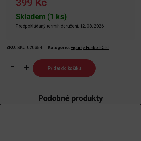
399 Kč
Skladem (1 ks)
Předpokládaný termín doručení: 12. 08. 2026
SKU:
SKU-020354
Kategorie:
Figurky Funko POP!
Funko
Přidat do košíku
POP
TV:
TMNT
S4
Podobné produkty
-
Leonardo
množství