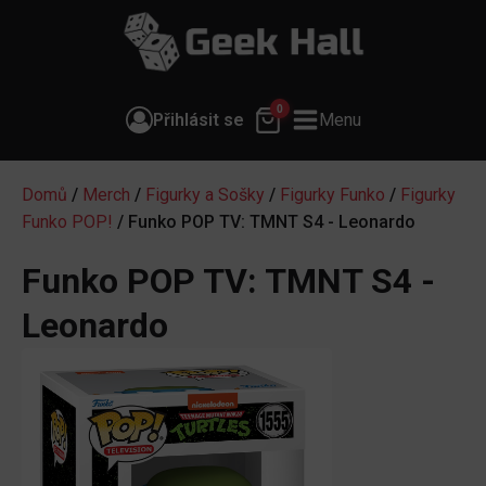
0
Přihlásit se
Menu
Domů
/
Merch
/
Figurky a Sošky
/
Figurky Funko
/
Figurky
Funko POP!
/ Funko POP TV: TMNT S4 - Leonardo
Funko POP TV: TMNT S4 -
Leonardo