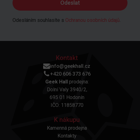
Odesláním souhlasíte s
Ochranou osobních údajů
.
Kontakt
info@geekhall.cz
+420 606 373 676
Geek Hall
prodejna:
Dolní Valy 3940/2,
695 01 Hodonín
IČO: 11858770
K nákupu
Kamenná prodejna
Kontakty