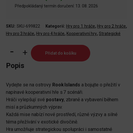
Předpokládaný termín doručení: 13. 08. 2026
SKU:
SKU-699822
Kategorií:
Hry pro 1 hráče
,
Hry pro 2 hráče
,
Hry pro 3 hráče
,
Hry pro 4 hráče
,
Kooperativní hry
,
Strategické
Far
Přidat do košíku
Cry:
Escape
Popis
From
Rook
Vydejte se na ostrovy
Rook Islands
a bojujte o přežití v
Islands
napínavé kooperativní hře s 7 scénáři.
množství
Hráči vylepšují své
postavy
, zbraně a vybavení během
misí a průzkumných výprav.
Každá mise nabízí nové prostředí, různé výzvy a silné
téma přežívání v exotické divočině.
Hra umožňuje strategickou spolupráci i samostatné