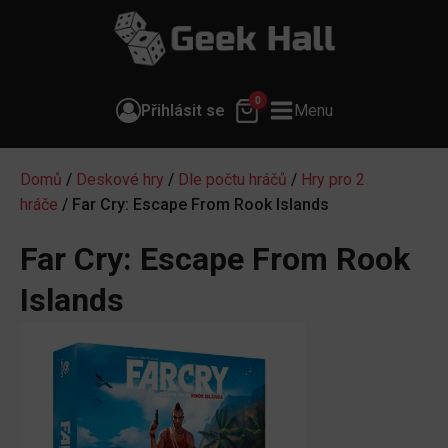
0
Přihlásit se
Menu
Domů
/
Deskové hry
/
Dle počtu hráčů
/
Hry pro 2
hráče
/ Far Cry: Escape From Rook Islands
Far Cry: Escape From Rook
Islands