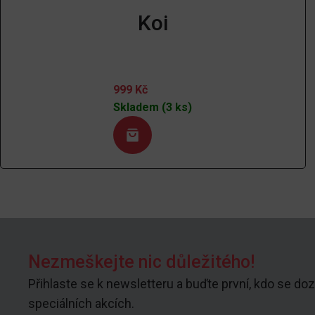
Koi
999
Kč
Skladem (3 ks)
Nezmeškejte nic důležitého!
Přihlaste se k newsletteru a buďte první, kdo se doz
speciálních akcích.