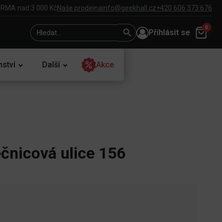
RMA nad 3 000 Kč
Naše prodejna
info@geekhall.cz
+420 606 373 676
Search
Search
0
Přihlásit se
for:
Button
nství
Další
Akce
čnicová ulice 156