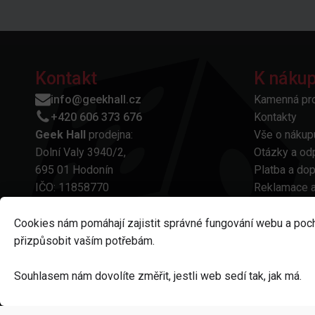
Kontakt
K náku
info@geekhall.cz
Kamenná pr
+420 606 373 676
Kontakty
Geek Hall
prodejna:
Vše o nákup
Dolní Valy 3940/2,
Otázky a od
695 01 Hodonín
Platba a do
IČO: 11858770
Reklamace a
Obchodní p
Ochrana oso
Cookies nám pomáhají zajistit správné fungování webu a poc
Odstoupení 
přizpůsobit vaším potřebám.
Nastavení cookies
Souhlasem nám dovolíte změřit, jestli web sedí tak, jak má.