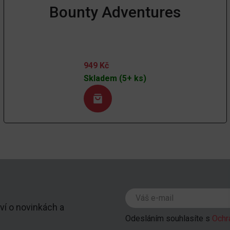
Bounty Adventures
949
Kč
Skladem (5+ ks)
ví o novinkách a
Odesláním souhlasíte s
Ochr