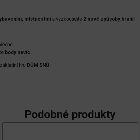
vybavením, místnostmi
a vyzkoušejte
2 nové způsoby hraní
!
lečně.
jte
body navíc
.
 základní hru
DŮM SNŮ
.
Podobné produkty