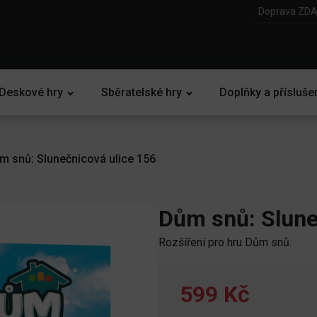
Doprava ZDA
Deskové hry
Sběratelské hry
Doplňky a přísluše
m snů: Slunečnicová ulice 156
Dům snů: Slune
Rozšíření pro hru Dům snů.
599 Kč