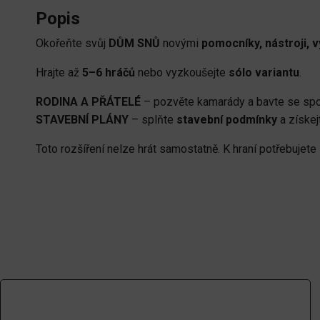
Popis
Okořeňte svůj
DŮM SNŮ
novými
pomocníky, nástroji, 
Hrajte až
5–6 hráčů
nebo vyzkoušejte
sólo variantu
.
RODINA A PŘÁTELÉ
– pozvěte kamarády a bavte se spo
STAVEBNÍ PLÁNY
– splňte
stavební podmínky
a získe
Toto rozšíření nelze hrát samostatně. K hraní potřebujete