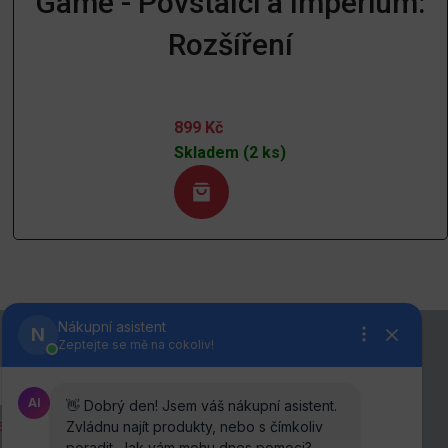
Game - Povstalci a Impérium:
Rozšíření
899
Kč
Skladem (2 ks)
anou osobních údajů
.