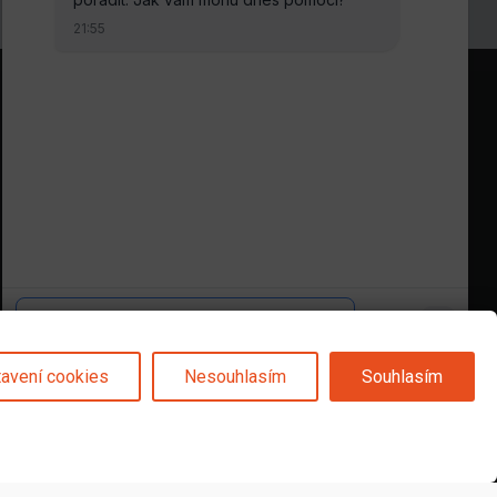
Sledujte nás na
avení cookies
Nesouhlasím
Souhlasím
© 2025 Svět karet s.r.o. | vytvořeno DIGIBEES