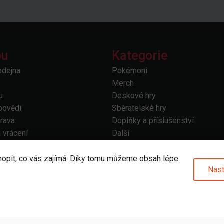
pu
Kategorie
odejna
Pokémoni
Merch
u
Deskové hry
povědi
Sběratelské hry
prava
Doplňky a příslušenství
 vrácení
Další
odmínky
bních údajů
hopit, co vás zajímá. Díky tomu můžeme obsah lépe
Nast
od smlouvy