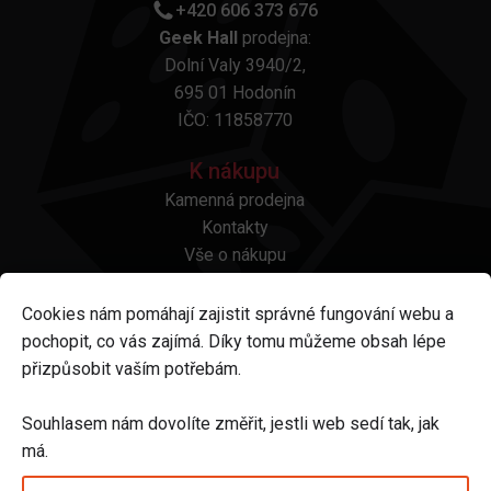
+420 606 373 676
Geek Hall
prodejna:
Dolní Valy 3940/2,
695 01 Hodonín
IČO: 11858770
K nákupu
Kamenná prodejna
Kontakty
Vše o nákupu
Otázky a odpovědi
Platba a doprava
Cookies nám pomáhají zajistit správné fungování webu a
Reklamace a vrácení
pochopit, co vás zajímá. Díky tomu můžeme obsah lépe
Obchodní podmínky
přizpůsobit vaším potřebám.
Ochrana osobních údajů
Odstoupení od smlouvy
Souhlasem nám dovolíte změřit, jestli web sedí tak, jak
má.
Sledujte nás na