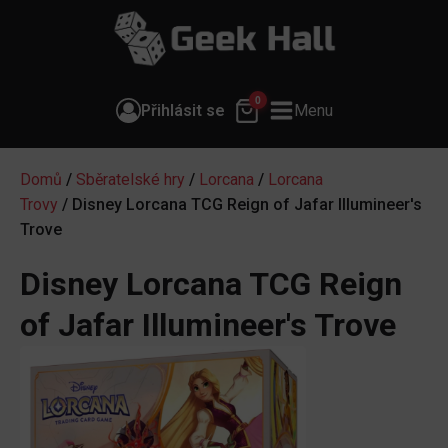
0
Přihlásit se
Menu
Domů
/
Sběratelské hry
/
Lorcana
/
Lorcana
Trovy
/ Disney Lorcana TCG Reign of Jafar Illumineer's
Trove
Disney Lorcana TCG Reign
of Jafar Illumineer's Trove