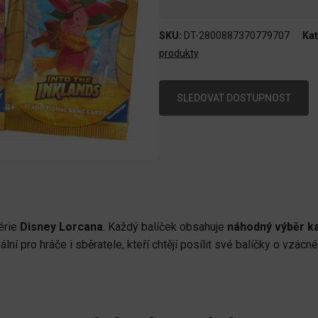
SKU:
DT-2800887370779707
Kat
produkty
SLEDOVAT DOSTUPNOST
érie
Disney Lorcana
. Každý balíček obsahuje
náhodný výběr k
lní pro hráče i sběratele, kteří chtějí posílit své balíčky o vzácn