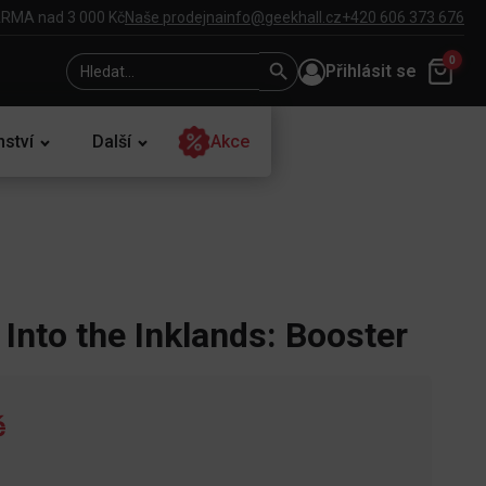
RMA nad 3 000 Kč
Naše prodejna
info@geekhall.cz
+420 606 373 676
Search
Search
0
Přihlásit se
for:
Button
nství
Další
Akce
Into the Inklands: Booster
č