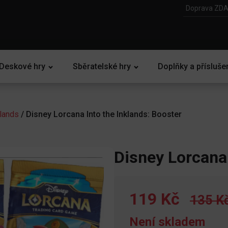
Doprava ZDA
Deskové hry
Sběratelské hry
Doplňky a přísluše
klands
/ Disney Lorcana Into the Inklands: Booster
Disney Lorcana 
119 Kč
135 K
Není skladem