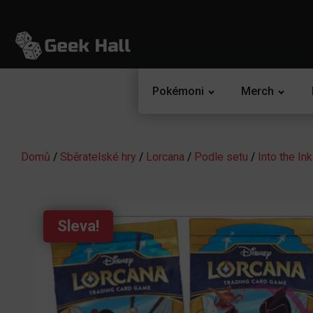
Pokémoni
Merch
Domů
/
Sběratelské hry
/
Lorcana
/
Podle setu
/
Into the In
Sleva!