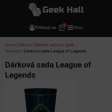
0
Přihlásit se
Menu
Domů
/
Merch
/
Dárkové sady pro geek
fanoušky
/ Dárková sada League of Legends
Dárková sada League of
Legends