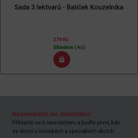
Sada 3 lektvarů - Balíček Kouzelníka
279
Kč
Skladem ( ks)
Nezmeškejte nic důležitého!
Přihlaste se k newsletteru a buďte první, kdo
se dozví o novinkách a speciálních akcích.