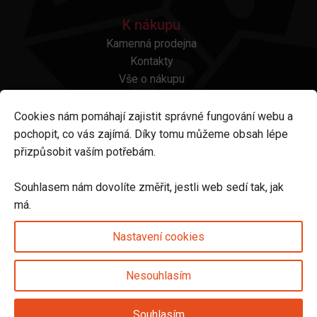
K nákupu
Kamenná prodejna
Kontakty
Vše o nákupu
Otázky a odpovědi
Platba a doprava
Cookies nám pomáhají zajistit správné fungování webu a
Reklamace a vrácení
pochopit, co vás zajímá. Díky tomu můžeme obsah lépe
Obchodní podmínky
přizpůsobit vaším potřebám.
Ochrana osobních údajů
Odstoupení od smlouvy
Souhlasem nám dovolíte změřit, jestli web sedí tak, jak
má.
Sledujte nás na
Nastavení cookies
Nesouhlasím
Nastavení cookies
Souhlasím